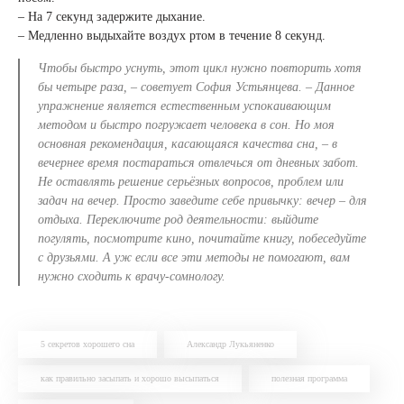
– На 7 секунд задержите дыхание.
– Медленно выдыхайте воздух ртом в течение 8 секунд.
Чтобы быстро уснуть, этот цикл нужно повторить хотя
бы четыре раза, – советует София Устьянцева. – Данное
упражнение является естественным успокаивающим
методом и быстро погружает человека в сон. Но моя
основная рекомендация, касающаяся качества сна, – в
вечернее время постараться отвлечься от дневных забот.
Не оставлять решение серьёзных вопросов, проблем или
задач на вечер. Просто заведите себе привычку: вечер – для
отдыха. Переключите род деятельности: выйдите
погулять, посмотрите кино, почитайте книгу, побеседуйте
с друзьями. А уж если все эти методы не помогают, вам
нужно сходить к врачу-сомнологу.
5 секретов хорошего сна
Александр Лукьяненко
как правильно засыпать и хорошо высыпаться
полезная программа