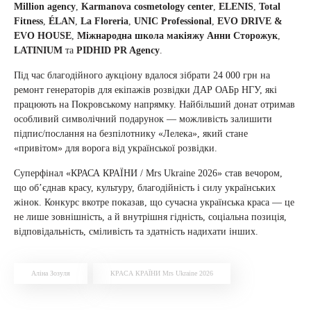
Million agency
,
Karmanova cosmetology center
,
ELENIS
,
Total
Fitness
,
ÉLAN
,
La Floreria
,
UNIC Professional
,
EVO DRIVE &
EVO HOUSE
,
Міжнародна школа макіяжу Анни Сторожук
,
LATINIUM
та
PIDHID PR Agency
.
Під час благодійного аукціону вдалося зібрати 24 000 грн на
ремонт генераторів для екіпажів розвідки ДАР ОАБр НГУ, які
працюють на Покровському напрямку. Найбільший донат отримав
особливий символічний подарунок — можливість залишити
підпис/послання на безпілотнику «Лелека», який стане
«привітом» для ворога від української розвідки.
Суперфінал «КРАСА КРАЇНИ / Mrs Ukraine 2026» став вечором,
що об’єднав красу, культуру, благодійність і силу українських
жінок. Конкурс вкотре показав, що сучасна українська краса — це
не лише зовнішність, а й внутрішня гідність, соціальна позиція,
відповідальність, сміливість та здатність надихати інших.
Аліна Зозуля
КРАСА КРАЇНИ Mrs Ukraine 2026