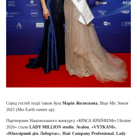
Серед гостей події також була
Марія Желяскова
, Віце Міс Земля
2025 (Mrs Earth runner up).
Партнерами Національного конкурсу «КРАСА КРАЇНИ/Mrs Ukraine
2026» стали
LADY MILLION studio
,
Avalon
,
«VYTKANI»
,
«Ювелірний дім Лобортас»
,
Hair Company Professional
,
Lady