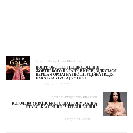
Дозвілля
Заходи
Стиль
Шоу-бізнес
ПОПРИ ОБСТРІЛ І ПОШКОДЖЕННЯ
ЖОВТНЕВОГО ПАЛАЦУ, В КИЄВІ ВІДБУЛАСЯ
ПЕРША ФОРМАТНА ІНСТИТУЦІЙНА ПОДІЯ -
UKRAINIAN GALA | VYTOKY
Предыдущая новость
Дозвілля
Заходи
Стиль
Шоу-бізнес
КОРОЛЕВА УКРАЇНСЬКОГО ШАНСОНУ ЖАННА
ЛТАВСЬКА: ГРІШНІ "ЧЕРВОНІ ВИШНІ"
Следующая новость