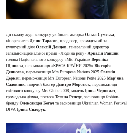
До складу журі конкурсу увійшли: акторка
Ольга Сумська
,
кінорежисер
Денис Тарасов
, продюсер, громадський та
культурний діяч
Олексій Донцов
, генеральний директор
загальнонаціональної премії «Людина року»
Аркадій Райцин
,
голова Національного конкурсу «Міс Україна»
Вероніка
Щіпцова
, переможниця «КРАСА КРАЇНИ 2025»
Вікторія
Денисова
, переможниця Mrs European Nations 2025
Євгенія
Деркач
, переможниця Mrs European Nations Petite 2025
Мар’яна
Садовник
, творчий блогер
Дмитро Морозюк
, переможниця
світового конкурсу Mrs Globe 2008, модель
Ірина Черномаз
,
громадська діячка, поетеса
Тетяна Репеде
, засновниця fashion-
бренду
Олександра Богач
та засновниця Ukrainian Women Festival
DIVA
Ірина Сидорук
.