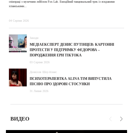
співпраці з музичним лейблом Fox Lab. Емоційний танцювальний трек із яскравими
31
іспанськими...
04 Серпня 2026
Заходи
МЕДІАЕКСПЕРТ ДЕНИС ПУТІНЦЕВ: КАРТОННІ
ПРОТЕСТИ У ПІДТРИМКУ ФЕДОРОВА –
ПОРОДЖЕННЯ ЕРИ ТІКТОКА
03 Серпня 2026
Дозвілля
Шоу-бізнес
ПСИХОТЕРАПЕВТКА ALINA TIM ВИПУСТИЛА
ПІСНЮ ПРО ЗДОРОВІ СТОСУНКИ
31 Липня 2026
ВИДЕО