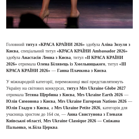
Головний
титул «КРАСА КРАЇНИ 2026»
здобула
Аліна Зозуля з
Києва
, спеціальний титул
«КРАСА КРАЇНИ Ambassador 2026»
здобула
Анастасія Ленна з Києва
,
титул
«ІІ КРАСА КРАЇНИ
2026»
отримала
Олена Білявець із Хмельницького
, титул
«ІІІ
КРАСА КРАЇНИ 2026»
—
Ганна Плачкова з Києва
.
У міжнародній категорії, переможниці якої представлятимуть
Україну на світових конкурсах,
титул Mrs Ukraine Globe 2027
отримала
Тетяна Щербина з Києва
,
Mrs Ukraine Earth 2026
—
Юлія Симонова з Києва
,
Mrs Ukraine European Nations 2026
—
Юлія Гладун з Києва
, а
Mrs Ukraine Petite 2026
, категорія для
учасниць зростом до 164 см, —
Анна Свистунова з Глевахи
Київської області
,
Mrs Ukraine Classique 2026 —
Сніжана
Пальонко, м.Біла Церква
.