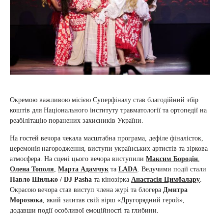
Окремою важливою місією Суперфіналу став благодійний збір
коштів для Національного інституту травматології та ортопедії на
реабілітацію поранених захисників України.
На гостей вечора чекала масштабна програма, дефіле фіналісток,
церемонія нагородження, виступи українських артистів та зіркова
атмосфера. На сцені цього вечора виступили
Максим Бородін
,
Олена Тополя
,
Марта Адамчук
та
LADA
. Ведучими події стали
Павло Шилько / DJ Pasha
та кінозірка
Анастасія Цимбалару
.
Окрасою вечора став виступ члена журі та блогера
Дмитра
Морозюка
, який зачитав свій вірш «Другорядний герой»,
додавши події особливої емоційності та глибини.