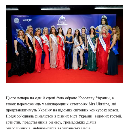
Цього вечора на одній сцені було обрано Королеву України, а
також переможниць у міжнародних категоріях Mrs Ukraine, які
представлятимуть Україну на відомих світових конкурсах краси.
Подія об’єднала фіналісток з різних міст України, відомих гостей,
артистів, представників бізнесу, громадських діячів,
благодійників, інфлюенсерів та українські медіа.