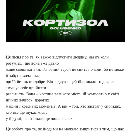
Ця пісня про те, як важко відпустити людину, навіть коли
розумієш, що вона вже давно
живе своїм життям. Головний герой не спить ночами, бо не може
її забути, хоча знає,
що їй без нього добре. Він відчуває цей біль кожного дня, але
змушує себе прийняти
реальність. Вона – частина великого міста, їй комфортно у світі
нічних вечірок, дорогих
машин і красивих моментів. А він – той, хто застряг у спогадах,
хто все ще шукає місце
у її душі, навіть якщо це лише в снах.
Ця робота про те, як іноді ми не можемо змиритися з тим, що нас