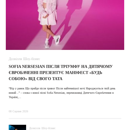
Дозвілля
Шоу-бізнес
В
SOFIA NERSESIAN ПІСЛЯ ТРІУМФУ НА ДИТЯЧОМУ
A
ЄВРОБАЧЕННІ ПРЕЗЕНТУЄ МАНІФЕСТ «БУДЬ
СОБОЮ» ВІД СВОГО ТАТА
31
“Вір у ранок Що прийде після тривог Після найтемнішої ночі Народжується твій день
новий ..” – слова з нової пісні Sofia Nersesian, переможниці Дитячого Євробачення в
Україні,...
08 Серпня 2026
Дозвілля
Шоу-бізнес