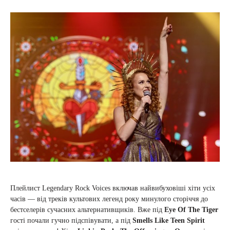
Плейлист Legendary Rock Voices включав найвибуховіші хіти усіх
часів — від треків культових легенд року минулого сторіччя до
бестселерів сучасних альтернативщиків. Вже під
Eye Of The Tiger
гості почали гучно підспівувати, а під
Smells Like Teen Spirit