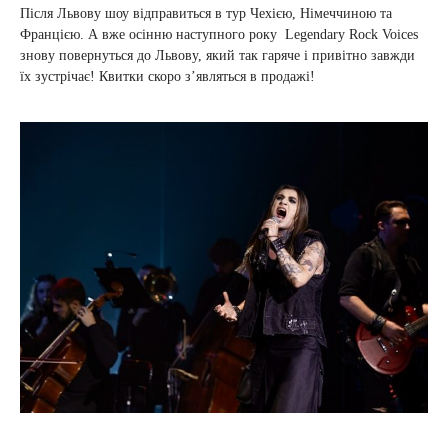
Після Львову шоу відправиться в тур Чехією, Німеччиною та
Францією. А вже осінню наступного року Legendary Rock Voices
знову повернуться до Львову, який так гаряче і привітно завжди
їх зустрічає! Квитки скоро зʼявляться в продажі!