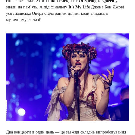
співав весь зал! Хіти
Linkin Park
,
The Offspring
та
Queen
усі
знали на пам’ять. А під фінальну
It’s My Life
Джона Бон Джові
уся Львівська Опера стала одним цілим, коли злилась в
музичному екстазі!
Два концерти в один день — це завжди складне випробовування