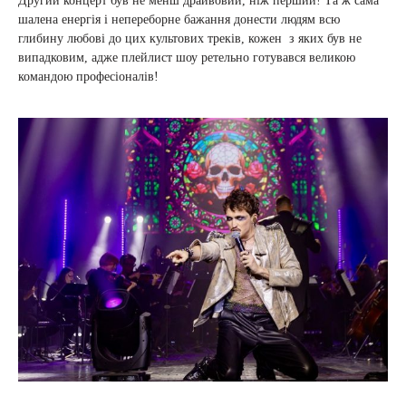
Другий концерт був не менш драйвовий, ніж перший! Та ж сама
шалена енергія і непереборне бажання донести людям всю
глибину любові до цих культових треків, кожен з яких був не
випадковим, адже плейлист шоу ретельно готувався великою
командою професіоналів!