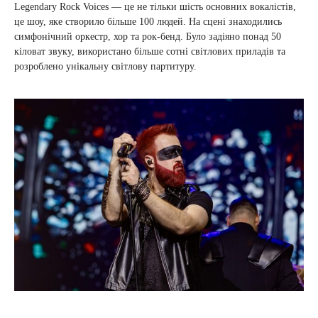
Legendary Rock Voices — це не тільки шість основних вокалістів,
це шоу, яке створило більше 100 людей. На сцені знаходились
симфонічний оркестр, хор та рок-бенд. Було задіяно понад 50
кіловат звуку, використано більше сотні світлових приладів та
розроблено унікальну світлову партитуру.