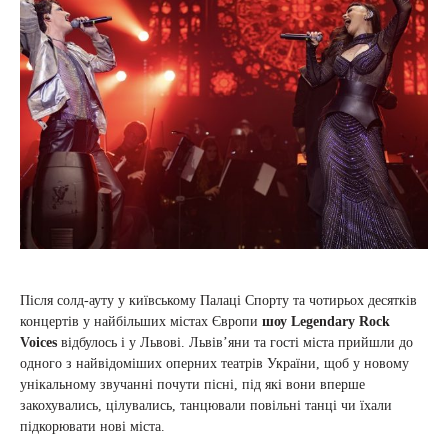
Після солд-ауту у київському Палаці Спорту та чотирьох десятків
концертів у найбільших містах Європи
шоу Legendary Rock
Voices
відбулось і у Львові. Львів’яни та гості міста прийшли до
одного з найвідоміших оперних театрів України, щоб у новому
унікальному звучанні почути пісні, під які вони вперше
закохувались, цілувались, танцювали повільні танці чи їхали
підкорювати нові міста.