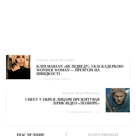
Дозвілля
Заходи
Шоу-бізнес
КЛІП MARIAN «НЕ ПІДВЕДУ» З КАСКАДЕРКОЮ
WONDER WOMAN — ПРЕМ’ЄРА НА
ШВИДКОСТІ
Предыдущая новость
Дозвілля
Заходи
Шоу-бізнес
CHEEV У ОБРАЗІ ЛИЦАРЯ ПРЕЗЕНТУВАВ
ЛІРИК-ВІДЕО «ЛЕОНОРЕ»
Следующая новость
ПОСЛЕДНИЕ
ПОПУЛЯРНЫЕ