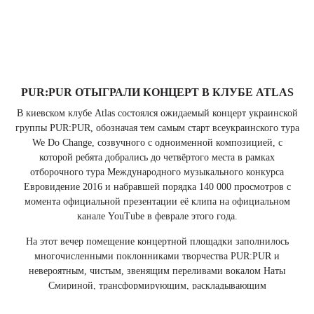
PUR:PUR ОТЫГРАЛИ КОНЦЕРТ В КЛУБЕ ATLAS
В киевском клубе Atlas состоялся ожидаемый концерт украинской
группы PUR:PUR, обозначая тем самым старт всеукраинского тура
We Do Change, созвучного с одноименной композицией, с
которой ребята добрались до четвёртого места в рамках
отборочного тура Международного музыкального конкурса
Евровидение 2016 и набравшей порядка 140 000 просмотров с
момента официальной презентации её клипа на официальном
канале YouTube в феврале этого года.
На этот вечер помещение концертной площадки заполнилось
многочисленными поклонниками творчества PUR:PUR и
невероятным, чистым, звенящим переливами вокалом Наты
Смириной, трансформирующим, раскладывающим
эмоциональную лирику треков на молекулярную саунд-эклектику.