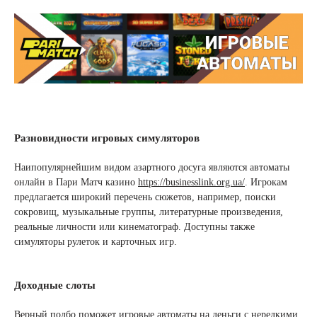
Разновидности игровых симуляторов
Наипопулярнейшим видом азартного досуга являются автоматы
онлайн в Пари Матч казино
https://businesslink.org.ua/
. Игрокам
предлагается широкий перечень сюжетов, например, поиски
сокровищ, музыкальные группы, литературные произведения,
реальные личности или кинематограф. Доступны также
симуляторы рулеток и карточных игр.
Доходные слоты
Верный подбо поможет игровые автоматы на деньги с нередкими