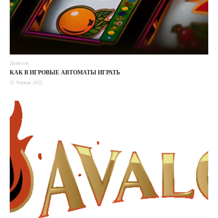
Дозвілля
КАК В ИГРОВЫЕ АВТОМАТЫ ИГРАТЬ
22 Червня 2022