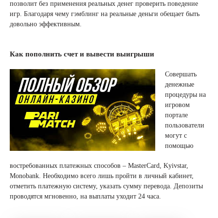
позволит без применения реальных денег проверить поведение
игр. Благодаря чему гэмблинг на реальные деньги обещает быть
довольно эффективным.
Как пополнить счет и вывести выигрыши
Совершать
денежные
процедуры на
игровом
портале
пользователи
могут с
помощью
востребованных платежных способов – MasterCard, Kyivstar,
Monobank. Необходимо всего лишь пройти в личный кабинет,
отметить платежную систему, указать сумму перевода. Депозиты
проводятся мгновенно, на выплаты уходит 24 часа.