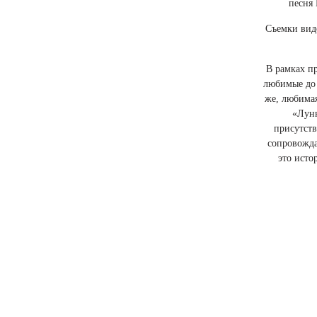
песня 
Съемки вид
В рамках п
любимые до 
же, любима
«Лунн
присутств
сопровожда
это исто
Подде
Среди го
канала
Вла
Валери
народная 
КВН “Одес
Алексей Б