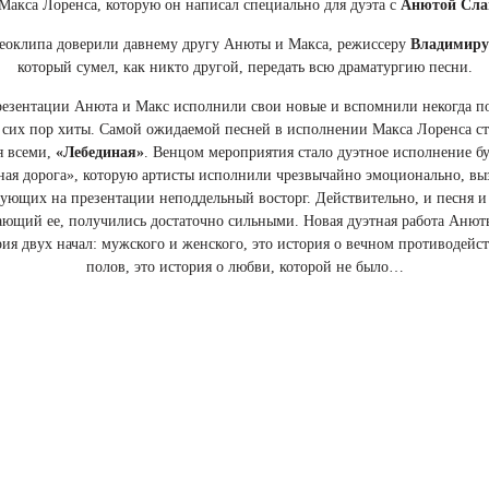
Макса Лоренса, которую он написал специально для дуэта с
Анютой Сла
еоклипа доверили давнему другу Анюты и Макса, режиссеру
Владимиру
который сумел, как никто другой, передать всю драматургию песни.
резентации Анюта и Макс исполнили свои новые и вспомнили некогда п
сих пор хиты. Самой ожидаемой песней в исполнении Макса Лоренса ст
я всеми,
«Лебединая»
. Венцом мероприятия стало дуэтное исполнение б
ая дорога», которую артисты исполнили чрезвычайно эмоционально, вы
ующих на презентации неподдельный восторг. Действительно, и песня и
ющий ее, получились достаточно сильными. Новая дуэтная работа Анют
рия двух начал: мужского и женского, это история о вечном противодейс
полов, это история о любви, которой не было…
ржать Анюту и Макса собрались давние друзья, коллеги и представител
стей презентации были замечены: музыкальный продюсер
Первого Наци
дислав Багинский
, генеральный продюсер радиостанции
«Русское рад
й Сасковец
, основатель и руководитель
STARBOM.COMpany
Денис Пу
артистка Украины
Наталья Бучинская
, певица
Эрика
вместе с капитан
ские мансы” –
шоуменом
Сергеем Середой
, группа
«Авиатор»
и групп
ольшой
и
Пальмира КиевЭлектро
, певица
MILANIA
,
Алексей Лялин 
Мария Орлова
,
Тимур Мирошниченко
и многие другие.