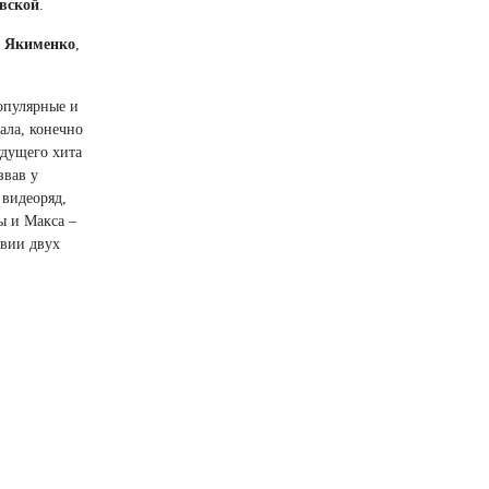
вской
.
 Якименко
,
опулярные и
ала, конечно
удущего хита
звав у
 видеоряд,
ы и Макса –
твии двух
и СМИ.
онального
ио Украина»
тинцев
,
ом команды
а
EMOTION
,
(XL DELUX)
,