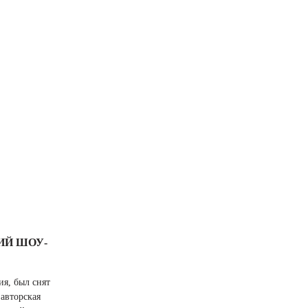
ИЙ ШОУ-
ия, был снят
 авторская