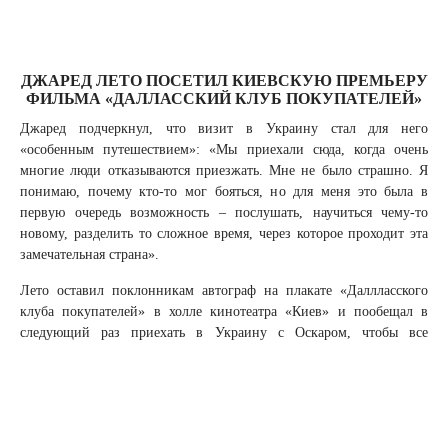
ДЖАРЕД ЛЕТО ПОСЕТИЛ КИЕВСКУЮ ПРЕМЬЕРУ
ФИЛЬМА «ДАЛЛАССКИЙ КЛУБ ПОКУПАТЕЛЕЙ»
Джаред подчеркнул, что визит в Украину стал для него
«особенным путешествием»: «Мы приехали сюда, когда очень
многие люди отказываются приезжать. Мне не было страшно. Я
понимаю, почему кто-то мог бояться, но для меня это была в
первую очередь возможность – послушать, научиться чему-то
новому, разделить то сложное время, через которое проходит эта
замечательная страна».
Лето оставил поклонникам автограф на плакате «Даллласского
клуба покупателей» в холле кинотеатра «Киев» и пообещал в
следующий раз приехать в Украину с Оскаром, чтобы все
желающие смогли подержать в руках золотую статуэтку.
Напомним, что картина «Далласский клуб покупателей» также
стала лауреатом премии Оскар за лучшую мужскую роль (Мэттью
Макконахи) и Лучший грим. Фильм стартовал в украинском