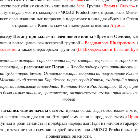
скую республику снимать клип певице
Заре.
Группа
«Время и Стекло»
п
ну, откуда вместе с командой «MOZGI Production» отправилась в Мекси
всех организационных вопросов в подготовке клипа для «Время и Стекл
отправился в Киев на съемки видео-работы певицы
Alyosha.
дюсеру
Потапу принадлежит идея нового клипа «Время и Стекло»,
кот
лась и воплощалась режиссерской группой –
Владимиром Шкляревским
совским,
а также операторской группой
(В. Шкляревский и Евгений Буб
бери» это история о приключениях пары, которая вырвалась из городских
астоящие, –
рассказывает Потап.
–
Чтобы подчеркнуть интимность и
ип будет черно-белым. Основные локации выбраны на полуострове Юкат
Мексиканский залив от Карибского моря: город Канкун, входящий в пяте
мира, национальные заповедники Кинтана-Роо и Рио Лагартос. Могу с ув
о были самые опасные, эротические, экстремальные съемки приключенчес
любви!
 начались еще до начала съемок:
пропал багаж Нади с костюмами, кот
ены специально для клипа. Эту проблему решила продюсер съемки
Ирина
тупила в роли стилиста и подобрала наряды для Нади из личного гардеро
ти, в течение пяти съемочных дней вся команда «MOZGI Production» и с
подвергалась опасности.