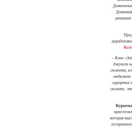
Доминикан
Доминика
решения 
Про
дорабатыва
Коло
– Клип «За
джунгли н
сюжета, кл
отделяет 
курортов 
сказать: эт
Курьезы
приготовл
которая выс
осторожнос