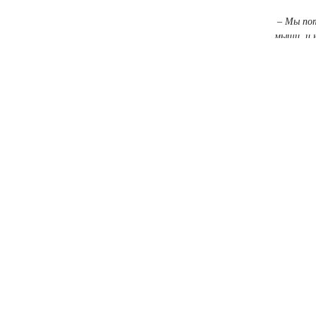
– Мы пот
мыши, и 
Горовая.
–
он ловко с
задачам
Со сложно
сюжету По
это был п
проездом б
с управле
из-за чего
срабатыва
Мексике д
– Еще до
Мексике
расска
появляюсь п