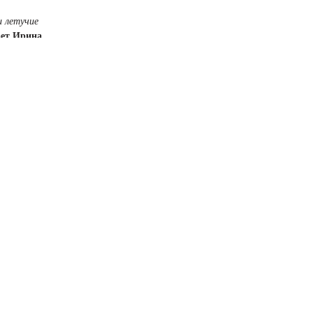
и летучие
ает Ирина
колопендра –
сь со всеми
съемки в
 задач: по
ля артиста
ять сцены с
о справился
игла +45 °,
 на нем, не
Все дни в
ждый лично
, а уже в
ировку!
–
абери» я
ивом… У меня