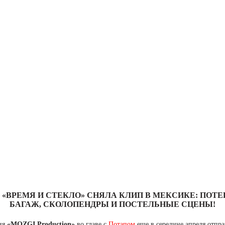
 «ВРЕМЯ И СТЕКЛО» СНЯЛА КЛИП В МЕКСИКЕ: ПОТ
БАГАЖ, СКОЛОПЕНДРЫ И ПОСТЕЛЬНЫЕ СЦЕНЫ!
ия
«MOZGI Production»
во главе с
Потапом
еще в середине апреля отпра