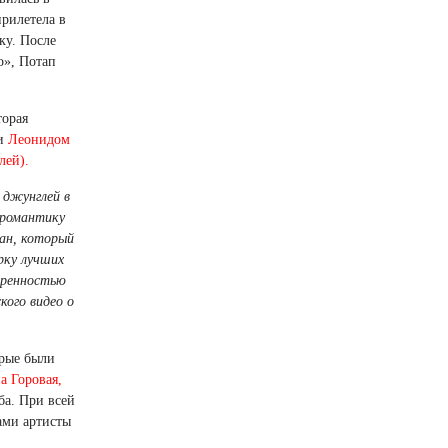
рилетела в
ку. После
о», Потап
орая
и
Леонидом
лей).
 джунглей в
 романтику
ан, который
рку лучших
еренностью
кого видео о
орые были
 Горовая,
ба. При всей
ами артисты