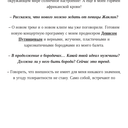
окружающем мире солнечное настроение! А еще в моей горячей
африканской крови!
–
Расскажи, что нового можно ждать от певицы Жаклин?
–
О новом треке и о новом клипе мы уже поговорили. Готовим
новую концертную программу с моим продюсером
Денисом
Путинцевым
и верными, жгучими, пластичными и
харизматичными бородачами из моего балета.
–
В продолжение о бородачах… Какой твой идеал мужчины?
Должна ли у него быть борода? Сейчас это тренд
.
–
Говорить, что внешность не имеет для меня никакого значения,
в угоду толерантности не стану. Само собой, встречают по
одежке… Но все же основным критерием для определения моего
Настоящего Мужчины являются извечные мужские качества …. И
борода тут абсолютно не при чем. Если это хипстер-нарцисс или
себялюбивый ламбер-сексуал – в данном случае, скорее, это дань
моде и напускная «мужественность». Настоящий Мужчина в
любом виде остается верен своему слову, всегда защитит на только
Любимую, но и Любую Женщину. Он уверен в себе и своих
поступках. Он силен морально и физически. Он управляет своими