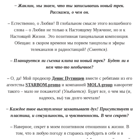
– Жаклин, мы знаем, что ты записываешь новый трек.
Расскажи, о чем он.
–
Естественно, о Любви! В глобальном смысле этого волшебного
слова – о Любви не только к Настоящему Мужчине, но и к
Настоящей Жизни. Это позитивная танцевальная композиция.
Обещаю: в скором времени мы порвем танцполы и эфиры
телеканалов и радиостанций!
(Смеется)
.
–
Планируется ли съемка клипа на новый трек? Будет ли в
нем что-то необычное?
–
О, да! Мой продюсер
Денис Путинцев
вместе с ребятами из его
агентства
STARBOM.promo
и компанией
MOLA group
наворотят
такого – мало не покажется!
(Улыбается)
. Будет все, о чем мы (и,
надеюсь, вы) так долго мечтали!
– Каждое твое выступление захватывает дух! Присутствует и
пластика, и сексуальность, и чувственность. В чем секрет?
–
Наверное, секрет в моем позитивном отношении к жизни. В
том, что в любую погоду я стараюсь пробудить в себе и в