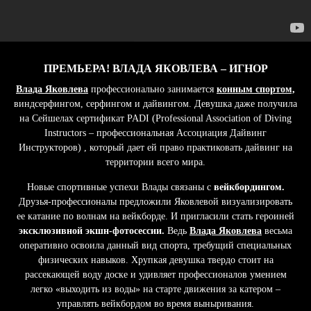
ПРЕМЬЕРА! ВЛАДА ЯКОВЛЕВА – ИГНОР
Влада Яковлева
профессионально занимается
конным спортом,
виндсерфингом, серфингом и дайвингом. Девушка даже получила
на Сейшелах сертификат PADI (Professional Association of Diving
Instructors – профессиональная Ассоциация Дайвинг
Инструкторов) , который дает ей право практиковать дайвинг на
территории всего мира.
Новые спортивные успехи Влады связаны с
вейкбордингом.
Друзья-профессионалы предложили Яковлевой визуализировать
ее катание по волнам на вейкборде. И пригласили стать героиней
эксклюзивной экшн-фотосессии.
Ведь
Влада Яковлева
весьма
оперативно освоила данный вид спорта, требущий специальных
физических навыков. Хрупкая девушка твердо стоит на
рассекающей воду доске и удивляет профессионалов умением
легко «выходить из воды» на старте движения за катером –
управлять вейкбордом во время выныривания.