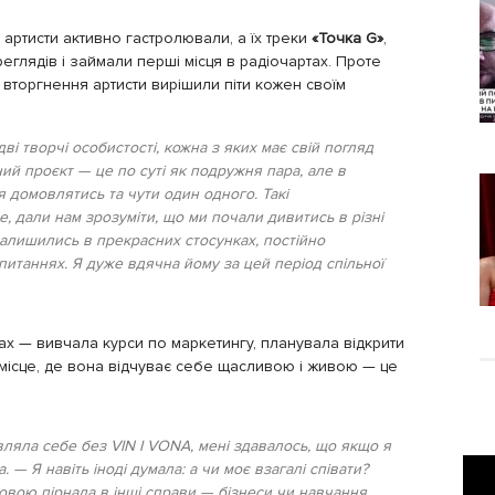
 артисти активно гастролювали, а їх треки
«Точка G»
,
еглядів і займали перші місця в радіочартах. Проте
вторгнення артисти вирішили піти кожен своїм
ві творчі особистості, кожна з яких має свій погляд
ний проєкт — це по суті як подружня пара, але в
ня домовлятись та чути один одного. Такі
, дали нам зрозуміти, що ми почали дивитись в різні
залишились в прекрасних стосунках, постійно
питаннях. Я дуже вдячна йому за цей період спільної
ах — вивчала курси по маркетингу, планувала відкрити
 місце, де вона відчуває себе щасливою і живою — це
являла себе без VIN I VONA, мені здавалось, що якщо я
. — Я навіть іноді думала: а чи моє взагалі співати?
овою пірнала в інші справи — бізнеси чи навчання.