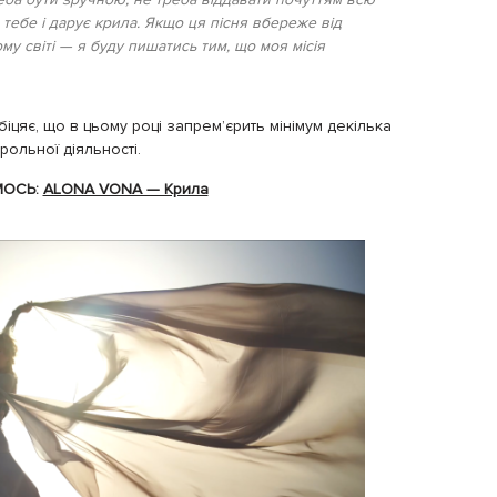
 тебе і дарує крила. Якщо ця пісня вбереже від
му світі — я буду пишатись тим, що моя місія
іцяє, що в цьому році запрем’єрить мінімум декілька
рольної діяльності.
МОСЬ:
ALONA VONA — Крила