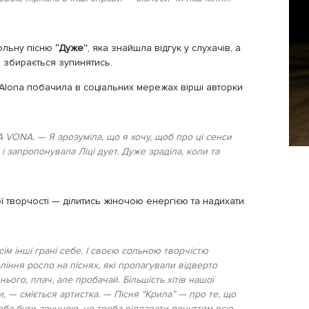
ольну пісню
“Дуже”
, яка знайшла відгук у слухачів, а
 збирається зупинятись.
 Alona побачила в соціальних мережах вірші авторки
VONA. — Я зрозуміла, що я хочу, щоб про ці сенси
 запропонувала Ліці дует. Дуже зраділа, коли та
ої творчості — ділитись жіночою енергією та надихати
ім інші грані себе. І своєю сольною творчістю
ління росло на піснях, які пропагували відверто
ього, плач, але пробачай. Більшість хітів нашої
и, — сміється артистка. — Пісня “Крила” — про те, що
реба бути зручною, не треба віддавати почуттям всю