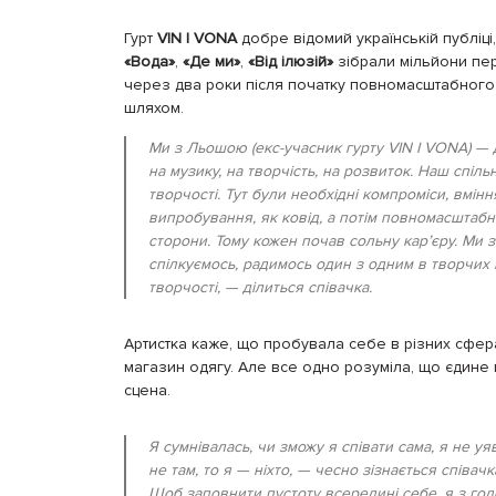
Гурт
VIN I VONA
добре відомий українській публіці,
«Вода»
,
«Де ми»
,
«Від ілюзій»
зібрали мільйони пер
через два роки після початку повномасштабного 
шляхом.
Ми з Льошою
(екс-учасник гурту VIN I VONA)
— д
на музику, на творчість, на розвиток. Наш спіль
творчості. Тут були необхідні компроміси, вмін
випробування, як ковід, а потім повномасштабне
сторони. Тому кожен почав сольну карʼєру. Ми 
спілкуємось, радимось один з одним в творчих 
творчості, — ділиться співачка.
Артистка каже, що пробувала себе в різних сфер
магазин одягу. Але все одно розуміла, що єдине
сцена.
Я сумнівалась, чи зможу я співати сама, я не у
не там, то я — ніхто, — чесно зізнається співачка
Щоб заповнити пустоту всередині себе, я з гол