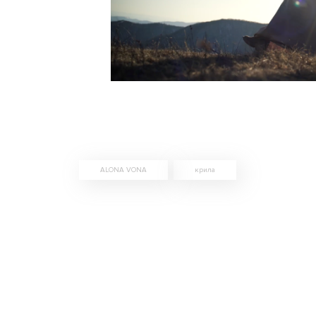
ALONA VONA
крила