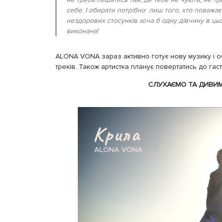
себе. І обирати потрібно лиш того, хто поважає
нездорових стосунків хоча б одну дівчину в цьо
виконана!
ALONA VONA зараз активно готує нову музику і об
треків. Також артистка планує повертатись до гаст
СЛУХАЄМО ТА ДИВИ