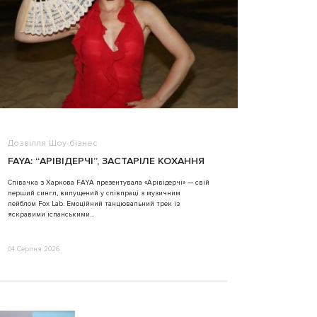
Дозвілля
Шоу-бізнес
ВІДЕО
FAYA: “АРІВІДЕРЧІ”, ЗАСТАРІЛЕ КОХАННЯ
ALINA TIM
Співачка з Харкова FAYA презентувала «Арівідерчі» — свій
перший сингл, випущений у співпраці з музичним
31 Липня 2026
лейблом Fox Lab. Емоційний танцювальний трек із
яскравими іспанськими...
04 Серпня 2026