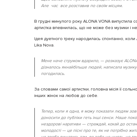
Але час все розставив по своїм місцям.
В грудні минулого року ALONA VONA випустила с
артистка впевнилась, що не може без музики і не
Ідея дуетного треку народилась спонтанно, коли
Lika Nova.
Мене наче струмом вдарило, — розказує ALONA 
дізналось якнайбільше людей, написала музику і
погодилась.
За словами самої артистки, головна місія її сольн
інших жінок на любов до себе.
Тепер, коли я одна, я можу показати людям зовс
доносити до публіки геть інші сенси. Наше поко
нездорові наративи — страждай, кохай до останн
молодості — це пісні про те, як не потрібно жит
не треба лишатись там, де тебе не чують, не т