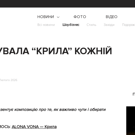
НОВИНИ
ФОТО
ВІДЕО
Всі новини
Шоу-бізнес
Стиль
Заходи
Подорож
ВАЛА “КРИЛА” КОЖНІЙ
Лютого 2026
езентує композицію про те, як важливо чути і обирати
МОСЬ:
ALONA VONA — Крила