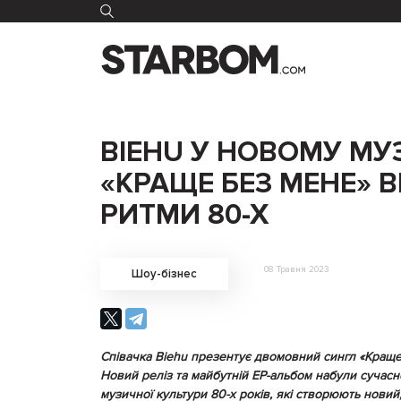
BIEHU У НОВОМУ МУ
«КРАЩЕ БЕЗ МЕНЕ» 
РИТМИ 80-Х
08 Травня 2023
Шоу-бізнес
Співачка Biehu презентує двомовний сингл «Краще 
Новий реліз та майбутній ЕР-альбом набули сучасн
музичної культури 80-х років, які створюють нови