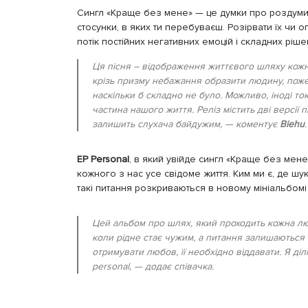
Сингл «Краще без мене» — це думки про роздуми 
стосунки, в яких ти перебуваєш. Розірвати їх чи 
потік постійних негативних емоцій і складних ріш
Ця пісня – відображення життєвого шляху кожн
крізь призму небажання образити людину, по
наскільки б складно не було. Можливо, іноді т
частина нашого життя.
Реліз містить дві версії 
залишить слухача байдужим
, — коментує
Biehu
.
ЕР Personal
, в який увійде сингл
«Краще без мене
кожного з нас усе свідоме життя. Ким ми є, де шу
такі питання розкриваються в новому мініальбомі 
Цей альбом про шлях, який проходить кожна лю
коли рідне стає чужим, а питання залишаються 
отримувати любов, її необхідно віддавати. Я ді
personal
, — додає співачка.