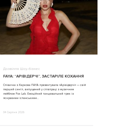
Дозвілля
Шоу-бізнес
ВІДЕО
FAYA: “АРІВІДЕРЧІ”, ЗАСТАРІЛЕ КОХАННЯ
ALINA TIM
Співачка з Харкова FAYA презентувала «Арівідерчі» — свій
перший сингл, випущений у співпраці з музичним
31 Липня 2026
лейблом Fox Lab. Емоційний танцювальний трек із
яскравими іспанськими...
04 Серпня 2026