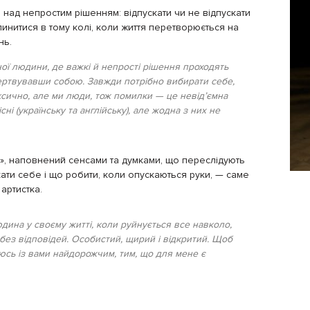
над непростим рішенням: відпускати чи не відпускати
опинитися в тому колі, коли життя перетворюється на
ень.
ої людини, де важкі й непрості рішення проходять
жертвувавши собою.
Завжди потрібно вибирати себе,
оксично, але ми люди, тож помилки — це невід’ємна
пісні (українську та англійську), але жодна з них не
»,
наповнений сенсами та думками, що переслідують
кати себе і що робити, коли опускаються руки, — саме
артистка.
дина у своєму житті, коли руйнується все навколо,
без відповідей. Особистий, щирий і відкритий. Щоб
люсь із вами найдорожчим, тим, що для мене є