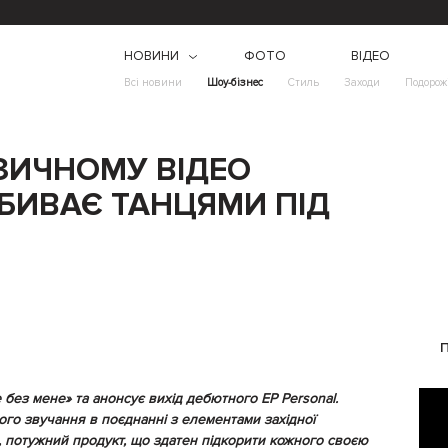
НОВИНИ
ФОТО
ВІДЕО
Всі новини
Шоу-бізнес
Стиль
Заходи
Подорож
ЗИЧНОМУ ВІДЕО
ВБИВАЄ ТАНЦЯМИ ПІД
без мене» та анонсує вихід дебютного ЕР Personal.
ого звучання в поєднанні з елементами західної
й, потужний продукт, що здатен підкорити кожного своєю