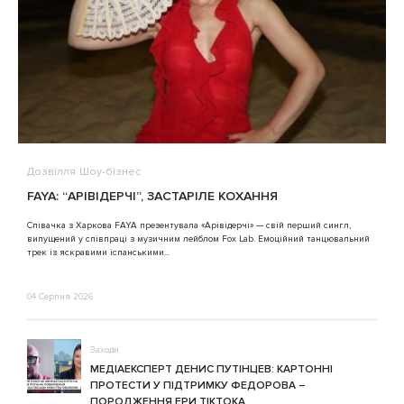
Дозвілля
Шоу-бізнес
В
FAYA: “АРІВІДЕРЧІ”, ЗАСТАРІЛЕ КОХАННЯ
A
Співачка з Харкова FAYA презентувала «Арівідерчі» — свій перший сингл,
випущений у співпраці з музичним лейблом Fox Lab. Емоційний танцювальний
3
трек із яскравими іспанськими...
04 Серпня 2026
Заходи
МЕДІАЕКСПЕРТ ДЕНИС ПУТІНЦЕВ: КАРТОННІ
ПРОТЕСТИ У ПІДТРИМКУ ФЕДОРОВА –
ПОРОДЖЕННЯ ЕРИ ТІКТОКА