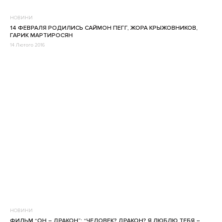
НОВИНИ
14 ФЕВРАЛЯ РОДИЛИСЬ САЙМОН ПЕГГ, ЖОРА КРЫЖОВНИКОВ,
ГАРИК МАРТИРОСЯН
14 Лютого 2016
НОВИНИ
ФИЛЬМ “ОН – ДРАКОН”: “ЧЕЛОВЕК? ДРАКОН? Я ЛЮБЛЮ ТЕБЯ –