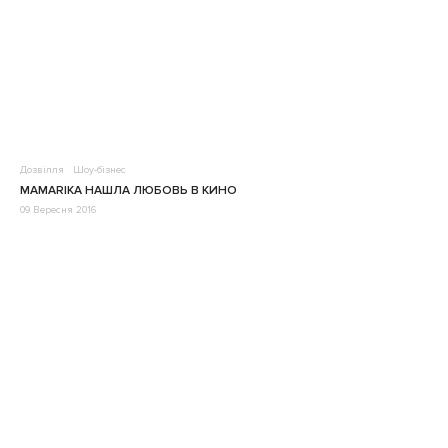
Дозвілля
Шоу-бізнес
MAMARIKA НАШЛА ЛЮБОВЬ В КИНО
09 Вересня 2016