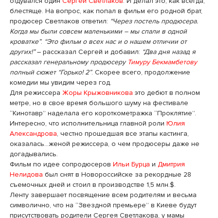
отдувался один
Сергей Светлаков
. И делал это, как всегда,
блестяще. На вопрос, как попал в фильм его родной брат,
продюсер Светлаков ответил:
“Через постель продюсера.
Когда мы были совсем маленькими – мы спали в одной
кроватке”
.
“Это фильм о всех нас и о нашем отличии от
других!”
– рассказал Сергей и добавил:
“Два дня назад я
рассказал генеральному продюсеру
Тимуру Бекмамбетову
полный сюжет “Горько! 2”
. Скорее всего, продолжение
комедии мы увидим через год.
Для режиссера
Жоры Крыжовникова
это дебют в полном
метре, но в свое время большого шуму на фестивале
“Кинотавр” наделала его короткометражка “Проклятие”.
Интересно, что исполнительница главной роли
Юлия
Александрова
, честно прошедшая все этапы кастинга,
оказалась…женой режиссера, о чем продюсеры даже не
догадывались.
Фильм по идее сопродюсеров
Ильи Бурца
и
Дмитрия
Нелидова
был снят в Новороссийске за рекордные 28
съемочных дней и стоил в производстве 1,5 млн.$.
Ленту завершает посвящение всем родителям и весьма
символично, что на “Звездной премьере” в Киеве будут
присутствовать родители Сергея Светлакова, у мамы