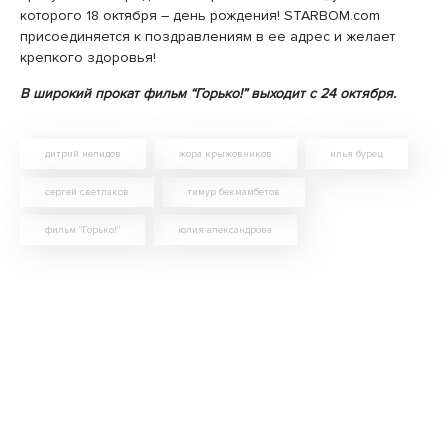
которого 18 октября – день рождения! STARBOM.com
присоединяется к поздравлениям в ее адрес и желает
крепкого здоровья!
В широкий прокат фильм “Горько!” выходит с 24 октября.
дитрий нелидов
жора крыжовников
илья бурец
сергей светлаков
тимур бекмамбетов
фильм "Горько!"
юлия александрова