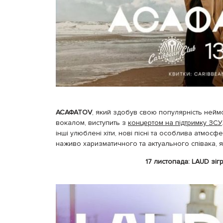
АСАФАТОV
, який здобув свою популярність нейм
вокалом, виступить з
концертом на підтримку ЗСУ
інші улюблені хіти, нові пісні та особлива атмос
наживо харизматичного та актуального співака, 
17 листопада: LAUD зіг