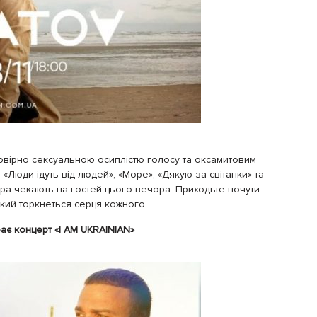
овірно сексуальною осиплістю голосу та оксамитовим
. «Люди ідуть від людей», «Море», «Дякую за світанки» та
фера чекають на гостей цього вечора. Приходьте почути
який торкнеться серця кожного.
рає концерт «I AM UKRAINIAN»