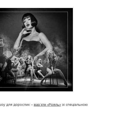
шоу для дорослих
–
вар‘єте «Рояль»
зі спеціальною