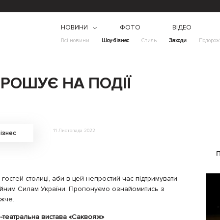
НОВИНИ
ФОТО
ВІДЕО
Всі новини
Шоу-бізнес
Стиль
Заходи
Подорож
ПРОШУЄ НА ПОДІЇ
11 Листопада 2022
ізнес
гостей столиці, аби в цей непростий час підтримувати
ройним Силам України. Пропонуємо ознайомитись з
ижче.
о-театральна вистава «Саквояж»