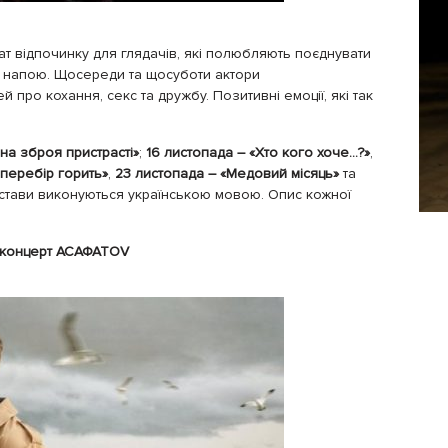
т відпочинку для глядачів, які полюбляють поєднувати
 напою. Щосереди та щосуботи актори
 про кохання, секс та дружбу. Позитивні емоції, які так
ьна зброя пристрасті»
;
16 листопада – «Хто кого хоче…?»
,
 перебір горить»
,
23 листопада – «Медовий місяць»
та
истави виконуються українською мовою. Опис кожної
: концерт АСАФАТОV