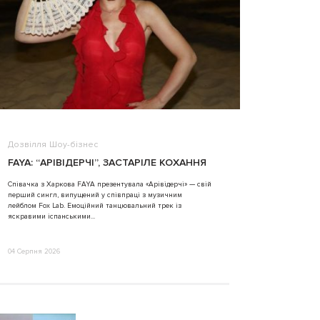
Дозвілля
Шоу-бізнес
ВІДЕО
FAYA: “АРІВІДЕРЧІ”, ЗАСТАРІЛЕ КОХАННЯ
ALINA TIM
Співачка з Харкова FAYA презентувала «Арівідерчі» — свій
перший сингл, випущений у співпраці з музичним
31 Липня 2026
лейблом Fox Lab. Емоційний танцювальний трек із
яскравими іспанськими...
04 Серпня 2026