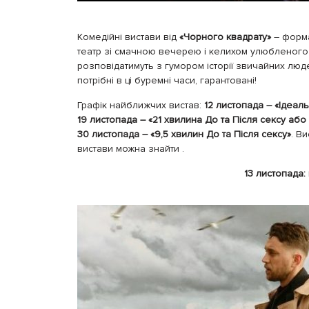
Комедійні вистави від
«Чорного квадрату»
– форма
театр зі смачною вечерею і келихом улюбленого
розповідатимуть з гумором історії звичайних людей
потрібні в ці буремні часи, гарантовані!
Графік найближчих вистав:
12 листопада – «Ідеал
19 листопада – «21 хвилина До та Після сексу або
30 листопада – «9,5 хвилин До та Після сексу»
. В
вистави можна знайти
.
13 листопада