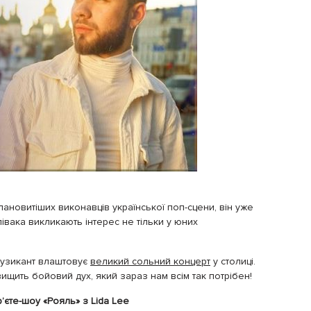
ановитіших виконавців української поп-сцени, він уже
співака викликають інтерес не тільки у юних
музикант влаштовує
великий сольний концерт
у столиці.
двищить бойовий дух, який зараз нам всім так потрібен!
р’єте-шоу «Рояль» з Lida Lee