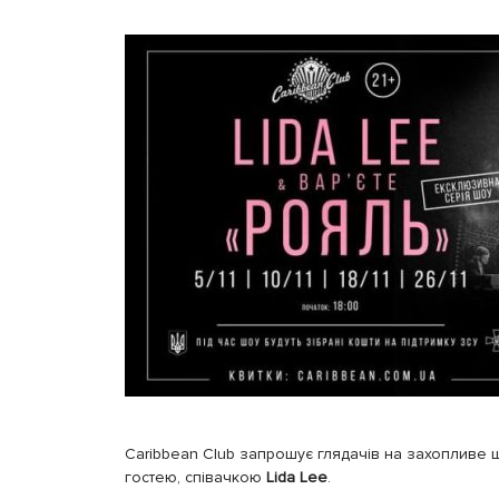
Caribbean Club запрошує глядачів на захопливе
гостею, співачкою
Lida Lee
.