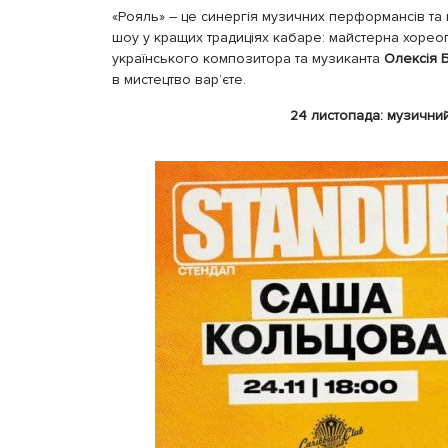
«Рояль» – це синергія музичних перформансів та 
шоу у кращих традиціях кабаре: майстерна хореог
українського композитора та музиканта
Олексія 
в мистецтво вар’єте.
24 листопада: музични