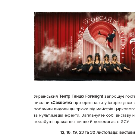
Український
Театр Танцю Foresight
запрошує гост
вистави
«Саквояж»
про оригінальну історію двох с
побачити видовищні трюки від майстрів циркового 
та мультимедіа ефекти.
Заплануйте собі виставу
н
незабутні враження, ви ще й допомагаєте ЗСУ.
12, 16, 19, 23 та 30 листопада: вистав