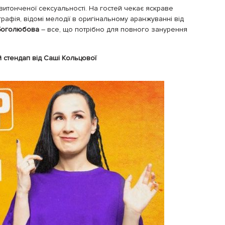
витонченої сексуальності. На гостей чекає яскраве
рафія, відомі мелодії в оригінальному аранжуванні від
Боголюбова
– все, що потрібно для повного занурення
й стендап від Саші Кольцової