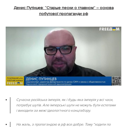
Денис Путінцев: “Старые песни о главном” – основа
побутової пропаганди рф
Сучасна російська імперія, як і будь-яка імперія у всі часи,
потребує шутів. Але імперські шути не можуть бути естетами
і виходити за межі ідеологічного концтабору.
На жаль, з пропагандою в рф все добре. Тому “ходити по