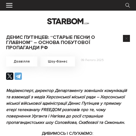
ДЕНИС ПУТІНЦЕВ: “СТАРЫЕ ПЕСНИ О
ГЛАВНОМ” – ОСНОВА ПОБУТОВОЇ
ПРОПАГАНДИ РФ
09 Лютого 2025
Дозвілля
Шоу-бізнес
Медіаексперт, директор Департаменту зовнішніх комунікацій
та взаємодії з медіа Херсонської міської ради – Херсонської
міської військової адміністрації Денис Путінцев у прямому
етері телеканалу FREEДОМ розповів про те, чому
повернення Урганта і Нагієва до росії страшніше
пропагандистських шоу Соловйова, Скабєєвої та Симоньян.
ДИВИМОСЬ І СЛУХАЄМО: