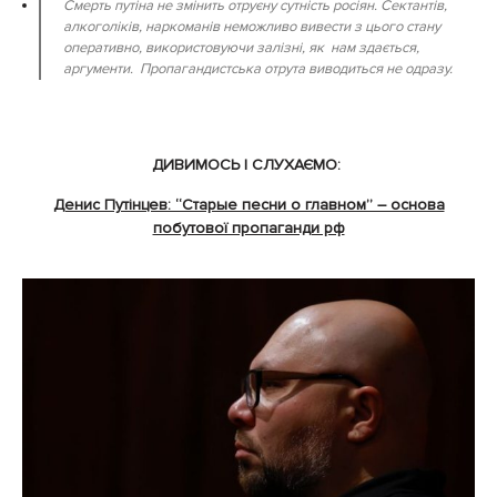
Смерть путіна не змінить отруєну сутність росіян. Сектантів,
алкоголіків, наркоманів неможливо вивести з цього стану
оперативно, використовуючи залізні, як нам здається,
аргументи. Пропагандистська отрута виводиться не одразу.
ДИВИМОСЬ І СЛУХАЄМО:
Денис Путінцев: “Старые песни о главном” – основа
побутової пропаганди рф