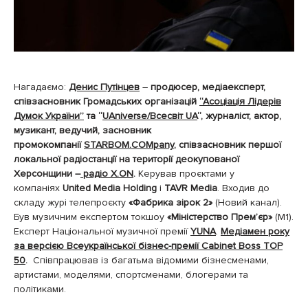
Нагадаємо:
Денис Путінцев
–
продюсер, медіаексперт,
співзасновник Громадських організацій
“Асоціація Лідерів
Думок України”
та “
UAniverse/Всесвіт UA
“, журналіст, актор,
музикант, ведучий, засновник
промокомпанії
STARBOM.COMpany
, співзасновник першої
локальної радіостанції на території деокупованої
Херсонщини –
радіо X.ON
.
Керував проєктами у
компаніях
United Media Holding
і
TAVR Media
. Входив до
складу журі телепроєкту
«Фабрика зірок 2»
(Новий канал).
Був музичним експертом токшоу
«Міністерство Прем’єр»
(М1).
Експерт Національної музичної премії
YUNA
.
Медіамен року
за версією Всеукраїнської бізнес-премії Cabinet Boss TOP
50
.
Співпрацював із багатьма відомими бізнесменами,
артистами, моделями, спортсменами, блогерами та
політиками.