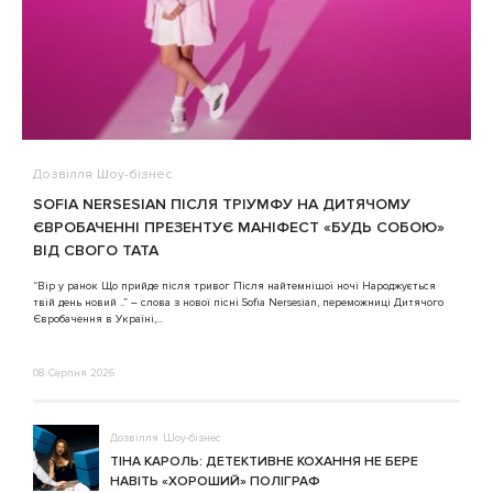
Дозвілля
Шоу-бізнес
В
SOFIA NERSESIAN ПІСЛЯ ТРІУМФУ НА ДИТЯЧОМУ
A
ЄВРОБАЧЕННІ ПРЕЗЕНТУЄ МАНІФЕСТ «БУДЬ СОБОЮ»
ВІД СВОГО ТАТА
3
“Вір у ранок Що прийде після тривог Після найтемнішої ночі Народжується
твій день новий ..” – слова з нової пісні Sofia Nersesian, переможниці Дитячого
Євробачення в Україні,...
08 Серпня 2026
Дозвілля
Шоу-бізнес
ТІНА КАРОЛЬ: ДЕТЕКТИВНЕ КОХАННЯ НЕ БЕРЕ
НАВІТЬ «ХОРОШИЙ» ПОЛІГРАФ