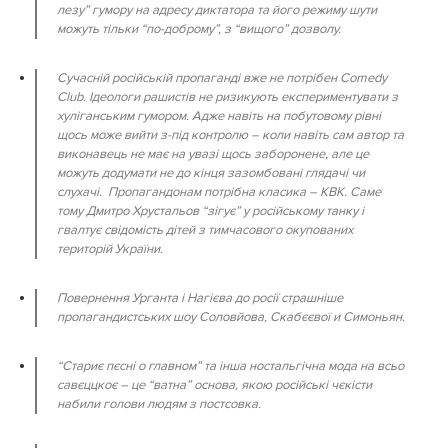
лезу” гумору на адресу диктатора та його режиму шути
можуть тільки “по-доброму”, з “вищого” дозволу.
Сучасній російській пропаганді вже не потрібен Comedy
Club. Ідеологи рашистів не ризикують експериментувати з
хуліганським гумором. Адже навіть на побутовому рівні
щось може вийти з-під контролю – коли навіть сам автор та
виконавець не має на увазі щось заборонене, але це
можуть додумати не до кінця зазомбовані глядачі чи
слухачі. Пропагандонам потрібна класика – КВК. Саме
тому Дмитро Хрустальов “зігує” у російському танку і
гвалтує свідомість дітей з тимчасового окупованих
територій України.
Повернення Урганта і Нагієва до росії страшніше
пропагандистських шоу Соловйова, Скабєєвої и Симоньян.
“Стариє пєсні о главном” та інша ностальгічна мода на всьо
савєццкоє – це “ватна” основа, якою російські чєкісти
набили голови людям з постсовка.