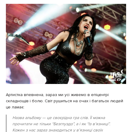
Артистка впевнена, зараз ми усі живемо в епіцентрі
складнощів і болю. Світ рушиться на очах і багатьох людей
це ламає:
Назва альбому — це своєрідна гра слів. Її можна
прочитати не тільки “Безглуздо”, а і як “Із в’язниці”.
Кожен з нас зараз знаходиться у в’язниці своїх