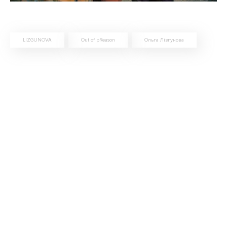
LIZGUNOVA
Out of pReason
Ольга Лізгунова