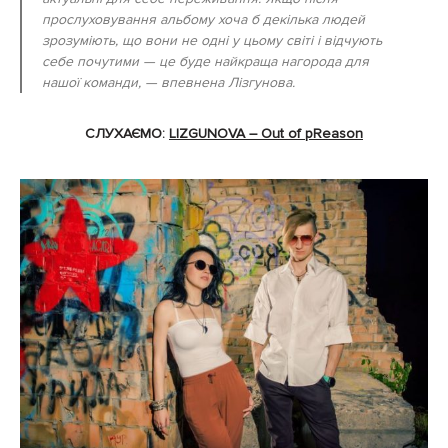
прослуховування альбому хоча б декілька людей
зрозуміють, що вони не одні у цьому світі і відчують
себе почутими — це буде найкраща нагорода для
нашої команди, — впевнена Лізгунова.
СЛУХАЄМО:
LIZGUNOVA – Out of pReason