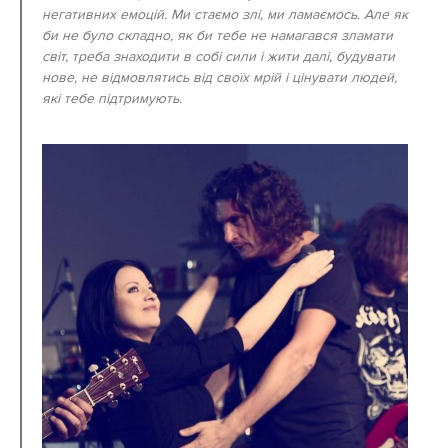
негативних емоцій. Ми стаємо злі, ми ламаємось. Але як
би не було складно, як би тебе не намагався зламати
світ, треба знаходити в собі сили і жити далі, будувати
нове, не відмовлятись від своїх мрій і цінувати людей,
які тебе підтримують.