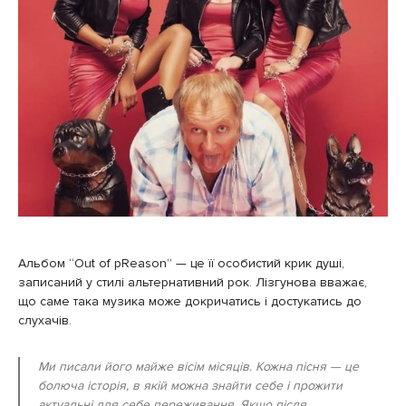
Альбом “Out of pReason” — це її особистий крик душі,
записаний у стилі альтернативний рок. Лізгунова вважає,
що саме така музика може докричатись і достукатись до
слухачів.
Ми писали його майже вісім місяців. Кожна пісня — це
болюча історія, в якій можна знайти себе і прожити
актуальні для себе переживання. Якщо після