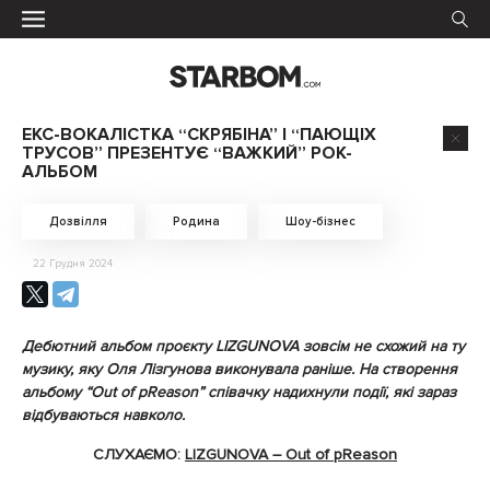
ЕКС-ВОКАЛІСТКА “СКРЯБІНА” І “ПАЮЩІХ
ТРУСОВ” ПРЕЗЕНТУЄ “ВАЖКИЙ” РОК-
АЛЬБОМ
Дозвілля
Родина
Шоу-бізнес
22 Грудня 2024
Дебютний альбом проєкту LIZGUNOVA зовсім не схожий на ту
музику, яку Оля Лізгунова виконувала раніше. На створення
альбому “Out of pReason” співачку надихнули події, які зараз
відбуваються навколо.
СЛУХАЄМО:
LIZGUNOVA – Out of pReason