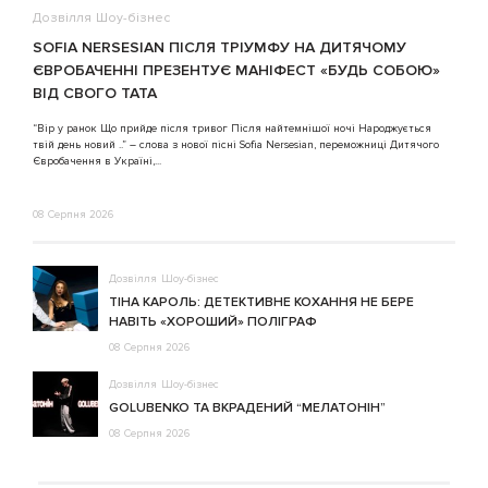
Дозвілля
Шоу-бізнес
В
SOFIA NERSESIAN ПІСЛЯ ТРІУМФУ НА ДИТЯЧОМУ
A
ЄВРОБАЧЕННІ ПРЕЗЕНТУЄ МАНІФЕСТ «БУДЬ СОБОЮ»
ВІД СВОГО ТАТА
3
“Вір у ранок Що прийде після тривог Після найтемнішої ночі Народжується
твій день новий ..” – слова з нової пісні Sofia Nersesian, переможниці Дитячого
Євробачення в Україні,...
08 Серпня 2026
Дозвілля
Шоу-бізнес
ТІНА КАРОЛЬ: ДЕТЕКТИВНЕ КОХАННЯ НЕ БЕРЕ
НАВІТЬ «ХОРОШИЙ» ПОЛІГРАФ
08 Серпня 2026
Дозвілля
Шоу-бізнес
GOLUBENKO ТА ВКРАДЕНИЙ “МЕЛАТОНІН”
08 Серпня 2026