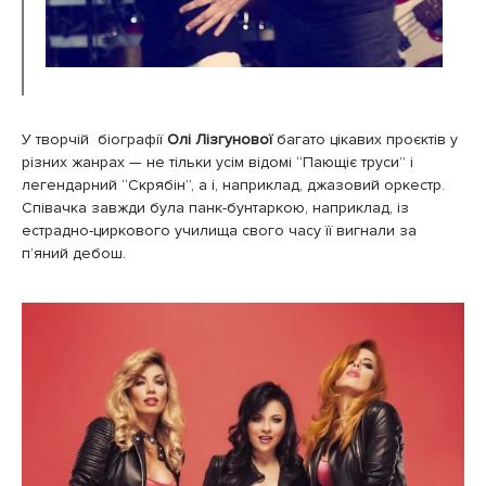
У творчій біографії
Олі Лізгунової
багато цікавих проєктів у
різних жанрах — не тільки усім відомі “Пающіє труси” і
легендарний “Скрябін”, а і, наприклад, джазовий оркестр.
Співачка завжди була панк-бунтаркою, наприклад, із
естрадно-циркового училища свого часу її вигнали за
п’яний дебош.