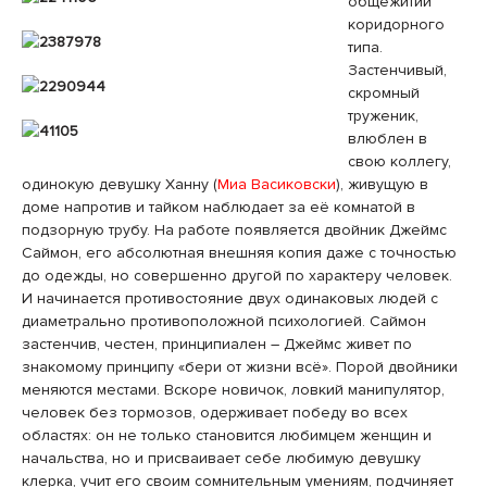
общежитии
коридорного
типа.
Застенчивый,
скромный
труженик,
влюблен в
свою коллегу,
одинокую девушку Ханну (
Миа Васиковски
), живущую в
доме напротив и тайком наблюдает за её комнатой в
подзорную трубу. На работе появляется двойник Джеймс
Саймон, его абсолютная внешняя копия даже с точностью
до одежды, но совершенно другой по характеру человек.
И начинается противостояние двух одинаковых людей с
диаметрально противоположной психологией. Саймон
застенчив, честен, принципиален – Джеймс живет по
знакомому принципу «бери от жизни всё». Порой двойники
меняются местами. Вскоре новичок, ловкий манипулятор,
человек без тормозов, одерживает победу во всех
областях: он не только становится любимцем женщин и
начальства, но и присваивает себе любимую девушку
клерка, учит его своим сомнительным умениям, подчиняет