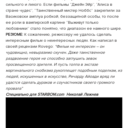
сильного и лихого. Если фильмы “Джейн Эйр”, “Алиса в
стране чудес”, “Таинственный мистер Ноббс” закрепили за
Васиковски амплуа робкой, беззащитной особы, то после
ее роли в вампирской картине “Выживут только
любовники” стало понятно, что диапазон ее намного шире.
РЕЗЮМЕ:
К сожалению, режиссеру не удалось сделать
интересным фильм о неинтересных людях. Как написал в
своей рецензии Rovego:
“Фильм не интересен – он
чудовищно, невыразимо скучен. Даже таинственное
раздвоение героя не способно заглушить зевок
просвещенного зрителя. И пусть толпа в экстазе
маргинального снобизма рукоплещет подобным поделкам, из
людей, искушенных в искусстве, Ричарду Айоади вряд ли
удастся сделать дураков и соучастников своего громкого
провала”
Специально для STARBOM.com Николай Лежнев