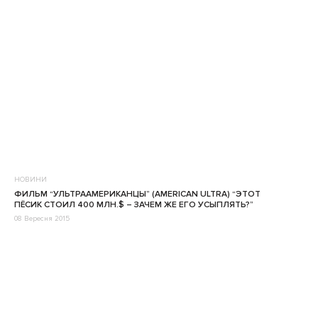
НОВИНИ
ФИЛЬМ “УЛЬТРААМЕРИКАНЦЫ” (AMERICAN ULTRA) “ЭТОТ
ПЁСИК СТОИЛ 400 МЛН.$ – ЗАЧЕМ ЖЕ ЕГО УСЫПЛЯТЬ?”
08 Вересня 2015