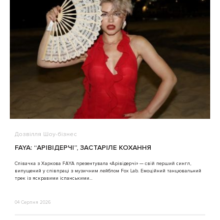
Дозвілля
Шоу-бізнес
В
FAYA: “АРІВІДЕРЧІ”, ЗАСТАРІЛЕ КОХАННЯ
A
Співачка з Харкова FAYA презентувала «Арівідерчі» — свій перший сингл,
випущений у співпраці з музичним лейблом Fox Lab. Емоційний танцювальний
3
трек із яскравими іспанськими...
04 Серпня 2026