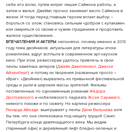
себе его волю, путём интриг лишая Саймона работы, а
затем и жилья. Джеймс прочно занимает место Саймона в
жизни. И тогда перед главным героем встает выбор –
бороться со злом, становясь сильным «добром с кулаками»,
или смириться со своим и чужим страданием и продолжить
жалкое существование…
ВПЕЧАТЛЕНИЯ И АКТЕРЫ:
непонятно, почему именно в 2013
году тема двойников, актуальная для литературы эпохи
романтизма, вдруг всплыла в современном арт-хаусном
кино. При этом, режиссерам удалось привлечь в свои
ленты заметных актеров (
Джейк Джилленхол, Джесси
Айзенберг
), и потому их творения (названные просто –
«Враг», «Двойник») вырвались из привычной фестивальной
среды и ушли в широкие массы зрителей. Фильмы
поставленные по одноименным романам
Фёдора
Достоевского
и нобелевского лауреата
Жозе Сарамаго
,
немного похожи и по сюжету. Но картина режиссера
Ричарда Айоади
выигрывает у ленты
Дени Вильнева
хотя
бы тем, что она стилизована под нищету трущоб Санкт-
Петербурга конца девятнадцатого века. Мы видим
старинный офис и деревянный лифт бледно-зеленых и