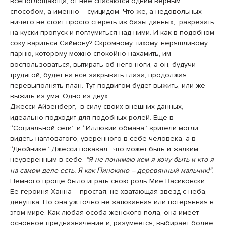
всепоглощающа, от нее спасаются одним верным
способом, а именно – суицидом. Что же, а недовольных
ничего не стоит просто стереть из базы данных, разрезать
на куски пропуск и поглумиться над ними. И как в подобном
соку вариться Саймону? Скромному, тихому, неряшливому
парню, которому можно спокойно нахамить, им
воспользоваться, вытирать об него ноги, а он, будучи
трудягой, будет на все закрывать глаза, продолжая
перевыполнять план. Тут подвигом будет выжить, или же
выжить из ума. Одно из двух.
Джесси Айзенберг, в силу своих внешних данных,
идеально подходит для подобных ролей. Еще в
“Социальной сети” и “Иллюзии обмана” зрители могли
видеть нагловатого, уверенного в себе человека, а в
“Двойнике” Джесси показал, что может быть и жалким,
неуверенным в себе.
“Я не понимаю кем я хочу быть и кто я
на самом деле есть. Я как Пиноккио – деревянный мальчик!”.
Немного проще было играть свою роль Мие Васиковски.
Ее героиня Ханна – простая, не хватающая звезд с неба,
девушка. Но она уж точно не затюканная или потерянная в
этом мире. Как любая особа женского пола, она имеет
основное предназначение и, разумеется, выбирает более