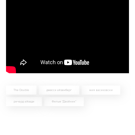
The Double
джесси айзенберг
мия васиковски
ричард айоади
Фильм "Двойник"