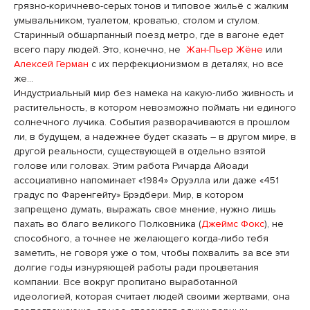
грязно-коричнево-серых тонов и типовое жильё с жалким
умывальником, туалетом, кроватью, столом и стулом.
Старинный обшарпанный поезд метро, где в вагоне едет
всего пару людей. Это, конечно, не
Жан-Пьер Жёне
или
Алексей Герман
с их перфекционизмом в деталях, но все
же…
Индустриальный мир без намека на какую-либо живность и
растительность, в котором невозможно поймать ни единого
солнечного лучика. События разворачиваются в прошлом
ли, в будущем, а надежнее будет сказать – в другом мире, в
другой реальности, существующей в отдельно взятой
голове или головах. Этим работа Ричарда Айоади
ассоциативно напоминает «1984» Оруэлла или даже «451
градус по Фаренгейту» Брэдбери. Мир, в котором
запрещено думать, выражать свое мнение, нужно лишь
пахать во благо великого Полковника (
Джеймс Фокс
), не
способного, а точнее не желающего когда-либо тебя
заметить, не говоря уже о том, чтобы похвалить за все эти
долгие годы изнуряющей работы ради процветания
компании. Все вокруг пропитано выработанной
идеологией, которая считает людей своими жертвами, она