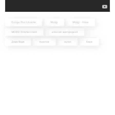
Europa Plus Ukraine
Mozgi
Mozgi - Хлам
MOZGI Entertainment
алексей завгородний
Дядя Вадя
позитив
потап
Хлам