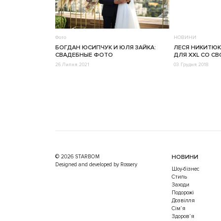
Фото
НОВИНИ
БОГДАН ЮСИПЧУК И ЮЛЯ ЗАЙКА:
ЛЕСЯ НИКИТЮ
СВАДЕБНЫЕ ФОТО
ДЛЯ XXL СО С
26 Липня 2021
03 Грудня 2018
© 2026 STARBOM
НОВИНИ
Designed and developed by Rossery
Шоу-бізнес
Стиль
Заходи
Подорожі
Дозвілля
Cім’я
Здоров’я