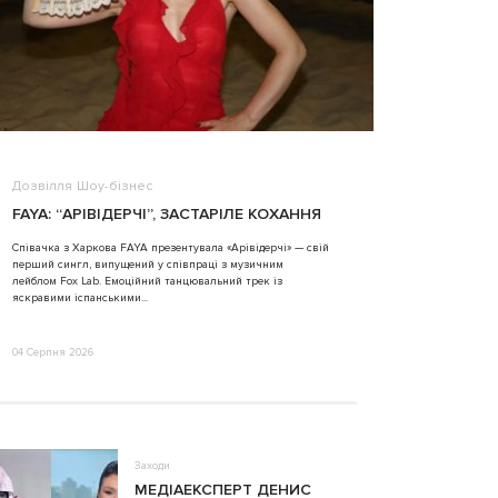
Дозвілля
Шоу-бізнес
ВІДЕО
FAYA: “АРІВІДЕРЧІ”, ЗАСТАРІЛЕ КОХАННЯ
ALINA TIM
Співачка з Харкова FAYA презентувала «Арівідерчі» — свій
перший сингл, випущений у співпраці з музичним
31 Липня 2026
лейблом Fox Lab. Емоційний танцювальний трек із
яскравими іспанськими...
04 Серпня 2026
Заходи
МЕДІАЕКСПЕРТ ДЕНИС