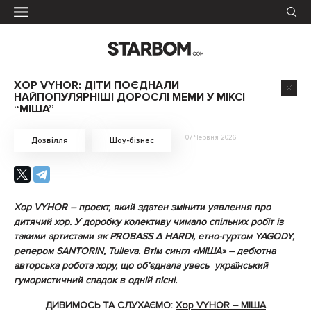
ХОР VYHOR: ДІТИ ПОЄДНАЛИ
НАЙПОПУЛЯРНІШІ ДОРОСЛІ МЕМИ У МІКСІ
“МІША”
07 Червня 2026
Дозвілля
Шоу-бізнес
Хор VYHOR – проєкт, який здатен змінити уявлення про
дитячий хор. У доробку колективу чимало спільних робіт із
такими артистами як PROBASS ∆ HARDI, етно-гуртом YAGODY,
репером SANTORIN, Tulieva. Втім сингл «МІША» – дебютна
авторська робота хору, що обʼєднала увесь український
гумористичний спадок в одній пісні.
ДИВИМОСЬ ТА СЛУХАЄМО:
Хор VYHOR – МІША