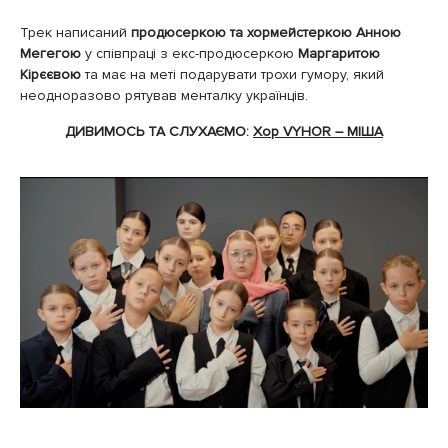
Трек написаний
продюсеркою та хормейстеркою Анною
Мегегою
у співпраці з екс-продюсеркою
Маргаритою
Кірєєвою
та має на меті подарувати трохи гумору, який
неодноразово рятував менталку українців.
ДИВИМОСЬ ТА СЛУХАЄМО:
Хор VYHOR – МІША