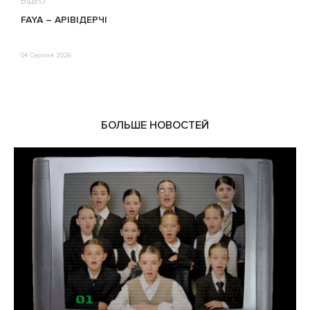
ВІДЕО
В
FAYA – АРІВІДЕРЧІ
М
П
Е
04 Серпня 2026
0
БОЛЬШЕ НОВОСТЕЙ