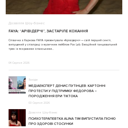
Дозвілля
Шоу-бізнес
В
FAYA: “АРІВІДЕРЧІ”, ЗАСТАРІЛЕ КОХАННЯ
A
Співачка з Харкова FAYA презентувала «Арівідерчі» — свій перший сингл,
випущений у співпраці з музичним лейблом Fox Lab. Емоційний танцювальний
3
трек із яскравими іспанськими...
04 Серпня 2026
Заходи
МЕДІАЕКСПЕРТ ДЕНИС ПУТІНЦЕВ: КАРТОННІ
ПРОТЕСТИ У ПІДТРИМКУ ФЕДОРОВА –
ПОРОДЖЕННЯ ЕРИ ТІКТОКА
03 Серпня 2026
Дозвілля
Шоу-бізнес
ПСИХОТЕРАПЕВТКА ALINA TIM ВИПУСТИЛА ПІСНЮ
ПРО ЗДОРОВІ СТОСУНКИ