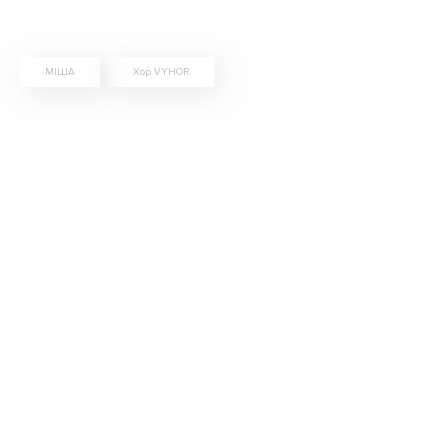
МІША
Хор VYHOR