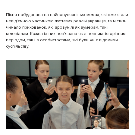
Пісня побудована на найпопулярніших мемах, які вже стали
невідʼємною частинкою життєвих реалій українців, та містить
чимало прихованок, які зрозумілі як зумерам, так і
міленіалам. Кожна із них повʼязана як з певним історічним
періодом, так і з особистостями, які були чи є відомими
суспільству.