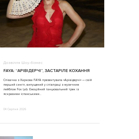
Дозвілля
Шоу-бізнес
ВІДЕО
FAYA: “АРІВІДЕРЧІ”, ЗАСТАРІЛЕ КОХАННЯ
ALINA TIM
Співачка з Харкова FAYA презентувала «Арівідерчі» — свій
перший сингл, випущений у співпраці з музичним
31 Липня 2026
лейблом Fox Lab. Емоційний танцювальний трек із
яскравими іспанськими...
04 Серпня 2026