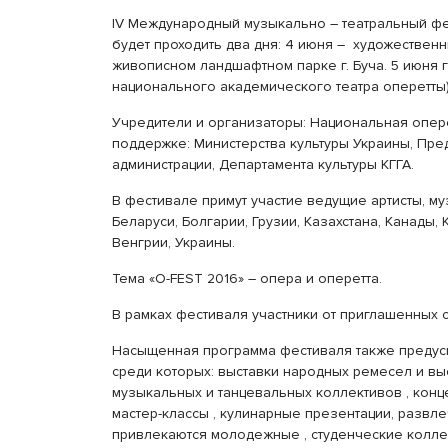
IV Международный музыкально – театральный фест
будет проходить два дня: 4 июня – художественн
живописном ландшафтном парке г. Буча. 5 июня г
национального академического театра оперетты)
Учредители и организаторы: Национальная опере
поддержке: Министерства культуры Украины, Пре
администрации, Департамента культуры КГГА.
В фестивале примут участие ведущие артисты, му
Беларуси, Болгарии, Грузии, Казахстана, Канады,
Венгрии, Украины.
Тема «О-FEST 2016» – опера и оперетта.
В рамках фестиваля участники от приглашенных с
Насыщенная программа фестиваля также предус
среди которых: выставки народных ремесел и вы
музыкальных и танцевальных коллективов , конц
мастер-классы , кулинарные презентации, развле
привлекаются молодежные , студенческие колле