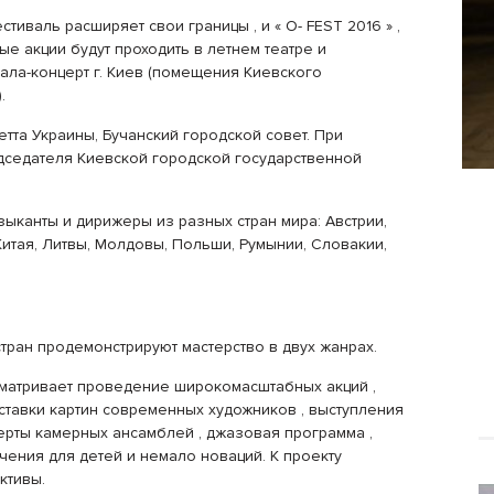
иваль расширяет свои границы , и « О- FEST 2016 » ,
ые акции будут проходить в летнем театре и
ала-концерт г. Киев (помещения Киевского
.
тта Украины, Бучанский городской совет. При
дседателя Киевской городской государственной
зыканты и дирижеры из разных стран мира: Австрии,
 Китая, Литвы, Молдовы, Польши, Румынии, Словакии,
тран продемонстрируют мастерство в двух жанрах.
матривает проведение широкомасштабных акций ,
ставки картин современных художников , выступления
ерты камерных ансамблей , джазовая программа ,
чения для детей и немало новаций. К проекту
ктивы.