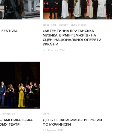
Дозвілля
Заходи
Шоу-бізнес
 FESTIVAL
«АВТЕНТИЧНА БРИТАНСЬКА
МУЗИКА. БІРМІНГЕМ-КИЇВ» НА
СЦЕНІ НАЦІОНАЛЬНОЇ ОПЕРЕТИ
УКРАЇНИ
23 Жовтня 2021
Шоу-бізнес
Фото
»: АМЕРИКАНСЬКА
ДЕНЬ НЕЗАВИСИМОСТИ ГРУЗИИ
ОМУ ТЕАТРІ
ПО-УКРАИНСКИ
31 Травня 2017