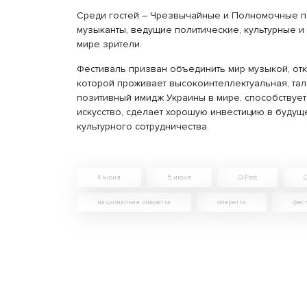
Среди гостей – Чрезвычайные и Полномочные пос
музыканты, ведущие политические, культурные и
мире зрители.
Фестиваль призван объединить мир музыкой, откр
которой проживает высокоинтеллектуальная, тал
позитивный имидж Украины в мире, способствует
искусство, сделает хорошую инвестицию в будущ
культурного сотрудничества.
4 июня
5 июня
O-Fest
националная оперетта
оперетта
фес