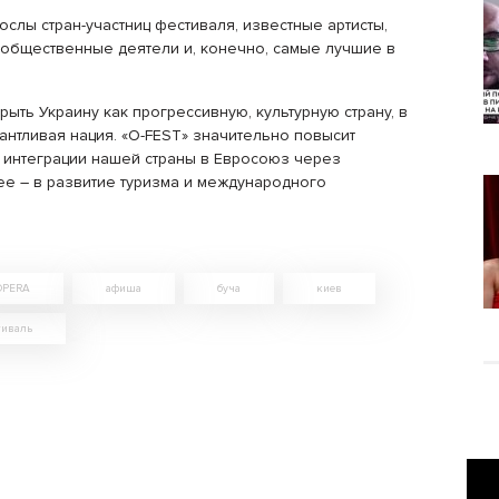
лы стран-участниц фестиваля, известные артисты,
 общественные деятели и, конечно, самые лучшие в
ыть Украину как прогрессивную, культурную страну, в
антливая нация. «O-FEST» значительно повысит
 интеграции нашей страны в Евросоюз через
ее – в развитие туризма и международного
OPERA
афиша
буча
киев
тиваль