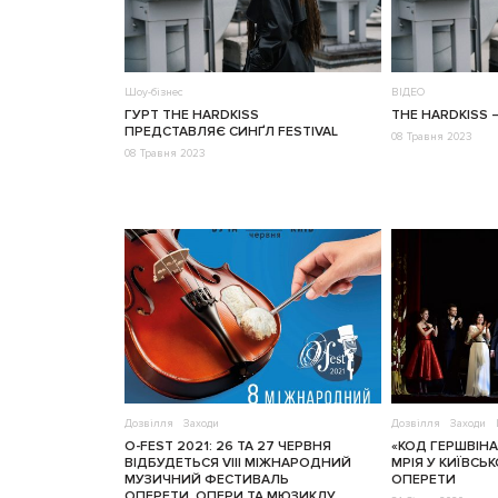
Шоу-бізнес
ВІДЕО
ГУРТ THE HARDKISS
THE HARDKISS –
ПРЕДСТАВЛЯЄ СИНҐЛ FESTIVAL
08 Травня 2023
08 Травня 2023
Дозвілля
Заходи
Дозвілля
Заходи
О-FEST 2021: 26 ТА 27 ЧЕРВНЯ
«КОД ГЕРШВІНА
ВІДБУДЕТЬСЯ VIІI МІЖНАРОДНИЙ
МРІЯ У КИЇВСЬК
МУЗИЧНИЙ ФЕСТИВАЛЬ
ОПЕРЕТИ
ОПЕРЕТИ, ОПЕРИ ТА МЮЗИКЛУ