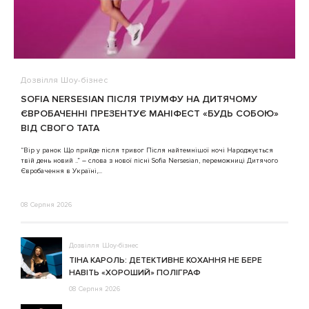
Дозвілля
Шоу-бізнес
В
SOFIA NERSESIAN ПІСЛЯ ТРІУМФУ НА ДИТЯЧОМУ
A
ЄВРОБАЧЕННІ ПРЕЗЕНТУЄ МАНІФЕСТ «БУДЬ СОБОЮ»
ВІД СВОГО ТАТА
3
“Вір у ранок Що прийде після тривог Після найтемнішої ночі Народжується
твій день новий ..” – слова з нової пісні Sofia Nersesian, переможниці Дитячого
Євробачення в Україні,...
08 Серпня 2026
Дозвілля
Шоу-бізнес
ТІНА КАРОЛЬ: ДЕТЕКТИВНЕ КОХАННЯ НЕ БЕРЕ
НАВІТЬ «ХОРОШИЙ» ПОЛІГРАФ
08 Серпня 2026