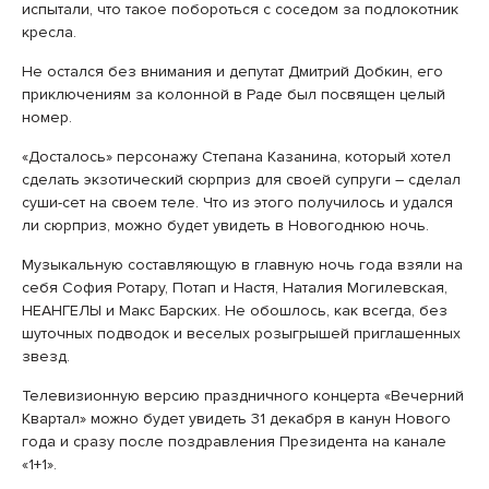
испытали, что такое побороться с соседом за подлокотник
кресла.
Не остался без внимания и депутат Дмитрий Добкин, его
приключениям за колонной в Раде был посвящен целый
номер.
«Досталось» персонажу Степана Казанина, который хотел
сделать экзотический сюрприз для своей супруги – сделал
суши-сет на своем теле. Что из этого получилось и удался
ли сюрприз, можно будет увидеть в Новогоднюю ночь.
Музыкальную составляющую в главную ночь года взяли на
себя София Ротару, Потап и Настя, Наталия Могилевская,
НЕАНГЕЛЫ и Макс Барских. Не обошлось, как всегда, без
шуточных подводок и веселых розыгрышей приглашенных
звезд.
Телевизионную версию праздничного концерта «Вечерний
Квартал» можно будет увидеть 31 декабря в канун Нового
года и сразу после поздравления Президента на канале
«1+1».