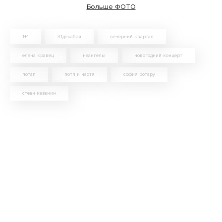
Больше ФОТО
1+1
31декабря
вечерний квартал
елена кравец
неангелы
новогодний концерт
потап
потп и настя
софия ротару
стеан казанин