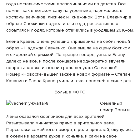
года ностальгическими воспоминаниями из детства. Все
помнят, как в детском саду на утреннике, наряжались в
костюмы зайчиков, лисичек и.. снежинок. Вот и Владимир в
образе Снежинки подвел итоги года, рассказывая о
событиях и людях, которые отличились в уходящем 2016-ом.
Елена Кравец очень успешно «примерила на себя» новый
образ – Надежда Савченко. Она вышла на сцену босиком
и с короткой стрижкой. По правде говоря, узнали Елену
далеко не все, и после концерта неоднократно звучали
вопросы, кто же исполнил роль депутата Савченко?
Номер «Новости» вышел также в новом формате – Степан
Казанин и Елена Кравец читали текст новостей в стиле реп.
Больше ФОТО
Семейный
номер Вовы и
Лены оказался сюрпризом для всех зрителей.
Разыгрывали миниатюру прямо в зрительном зале.
Персонажи семейного номера, в роли зрителей, окунулись
в океан из аромата духов и коньяка, и сами на себе