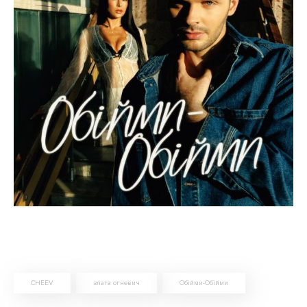
CHEEV
злата огневич
Обійми-Обійми