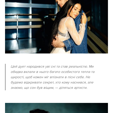
Цей дует народився уві сні та став реальністю. Ми
обидва вклали в нього багато особистого тепла та
щирості, щоб кожен міг впізнати в пісні себе. Не
будемо відкривати секрет, хто кому наснився, але
знаємо, що сон був віщим, — діляться артисти.