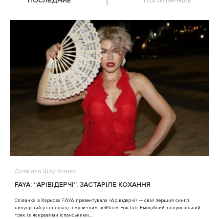
ПОСЛЕДНИЕ
ПОПУЛЯРНЫЕ
Дозвілля
Шоу-бізнес
В
FAYA: “АРІВІДЕРЧІ”, ЗАСТАРІЛЕ КОХАННЯ
A
Співачка з Харкова FAYA презентувала «Арівідерчі» — свій перший сингл,
випущений у співпраці з музичним лейблом Fox Lab. Емоційний танцювальний
3
трек із яскравими іспанськими...