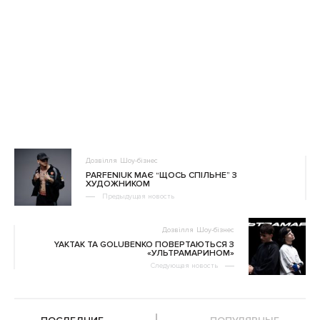
Дозвілля
Шоу-бізнес
PARFENIUK МАЄ “ЩОСЬ СПІЛЬНЕ” З
ХУДОЖНИКОМ
Предыдущая новость
Дозвілля
Шоу-бізнес
YAKTAK ТА GOLUBENKO ПОВЕРТАЮТЬСЯ З
«УЛЬТРАМАРИНОМ»
Следующая новость