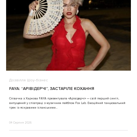
Дозвілля
Шоу-бізнес
В
FAYA: “АРІВІДЕРЧІ”, ЗАСТАРІЛЕ КОХАННЯ
A
Співачка з Харкова FAYA презентувала «Арівідерчі» — свій перший сингл,
випущений у співпраці з музичним лейблом Fox Lab. Емоційний танцювальний
3
трек із яскравими іспанськими...
04 Серпня 2026