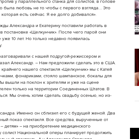
апротив у параллельного станка для солистов, в голове
то была любовь не то чтобы с первого взгляда…. Это
которая есть сейчас. Я ее долго добивался».
жды Александра и Екатерину поставили работать в
 в постановке «Щелкунчик». После чего парой они
е уже 10 лет. Но только недавно появилась
.
 разговаривали с нашей подругой-режиссером и
сказал Александр. – Нам предложили сделать это в США.
е крайнего нашего спектакля «Щелкунчик» мы с Катей
очками, фонариками, стояло шампанское, бокалы для
Мы вышли на поклон к зрителям и уже на сцене
ителен только на территории Соединенных Штатов. В
ься. Мы очень хотим сделать свадьбу осенью, но из-
сандра. Именно он сблизил его с будущей женой. Два
ный показ спектакля. Все средства, вырученные от
 – детям» – на приобретение медицинского
ду солист Национальной оперы планирует продолжить