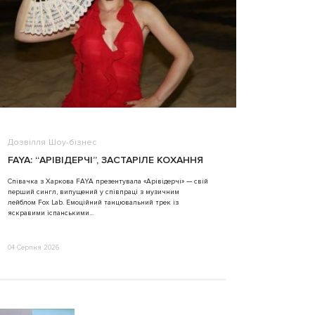
Дозвілля
Шоу-бізнес
ВІДЕО
FAYA: “АРІВІДЕРЧІ”, ЗАСТАРІЛЕ КОХАННЯ
ALINA TIM
Співачка з Харкова FAYA презентувала «Арівідерчі» — свій
перший сингл, випущений у співпраці з музичним
31 Липня 2026
лейблом Fox Lab. Емоційний танцювальний трек із
яскравими іспанськими...
04 Серпня 2026