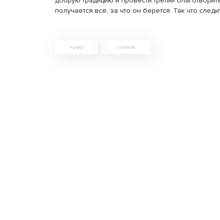
добрую традицию и провести третий благотворит
получается все, за что он берется. Так что след
кухар
стоянов