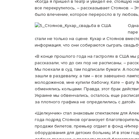
«Когда я пришел в театр и увидел ее, стоящую н
все перекрутилось, – рассказывает Стоянов. – Э
было влечение, которое переросло в ту любовь, 
Одна
паре
стали не только на сцене. Кухар и Стоянов вмест
информация, что они собираются сыграть свадьбу
«В конце прошлого года на гастролях в США мы
рассказали, что до сих пор не расписаны, – рас
Мы поехали в суд, там подписали бумаги. А посл
зашли в раздевалку, а там – все завешено ламп
молодоженов, мне купили бабочку, Кате – фату. 
обменялись кольцами. Правда, этот брак действ
Украине мы обвенчались, осталось еще расписат
за плотного графика не определились с датой».
«Щелкунчик» стал знаковым спектаклем для Алек
года подряд Стоянов организует благотворитель
продажи билетов, премьер отдает в фонд «Интер
оборудования для детских больниц. И в этом го