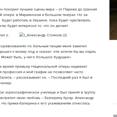
Он покорил лучшие сцены мира – от Парижа до Шанхая.
й опере, в Мариинском и Большом театрах. Но за
о будет работать в Украине, пока будет чувствовать
лю будет интересно то, что он делает.
тал о
 соревнованиях по бальным танцам меня заметил
дошел к моему отцу и сказал: «Не хотели бы вы отдать
 Может быть, у него большое будущее».
ое время премьер Национальной оперы надевает
оя профессия и мой график не позволяют часто
алета, – рассказывает он. – Последний раз я был в
назад».
ое хореографическое училище и был принят в труппу
встретил свою любовь – Екатерину Кухар. Александр
а. Но прима-балерина к его ухаживаниям отнеслась