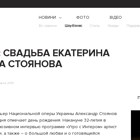
НОВИНИ
ФОТО
ВІДЕО
Всі новини
Шоу-бізнес
Стиль
Заходи
Подорож
 СВАДЬБА ЕКАТЕРИНА
РА СТОЯНОВА
рвня 2019
ьер Национальной оперы Украины Александр Стоянов
дня отмечает день рождения. Накануне 32-летия в
люзивном интервью программе «Утро с Интером» артист
би, а также – о большой любви и о готовящейся