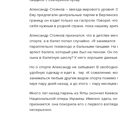
Александр Стоянов – звезда мирового уровня. 
Ему предлагали центральные партии в Берлинско
границу он ездит только на гастроли. Говорит, чт
себя нужным в родной стране, пока нашему зрите
Александр Стоянов признался, что в детстве меч
спорте, а в балет попал случайно: «Я занимался
параллельно тхэквондо и бальными танцами. На
артист балета, который уже был на пенсии. Он по
сына в балетную школу? У него хорошие данные.
Но о спорте Александр не забывает. В свободн
удобную одежду и едет в… тир. «К сожалению, м
заниматься любым другим видом спорта помимо б
тире пару дней назад, а до этого – пару месяцев 
Много лет назад парень из Ялты окончил Киевск
Национальной оперы Украины. Именно здесь он 
признается: она покорила его с первого взгляд
несерьезно.