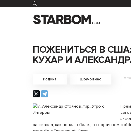
ПОЖЕНИТЬСЯ В США:
КУХАР И АЛЕКСАНД
10 Че
Родина
Шоу-бізнес
Прем
сего
экск
рассказал, как попал в балет, о спортивном хоб
свадьбе с Екатериной Кухар.