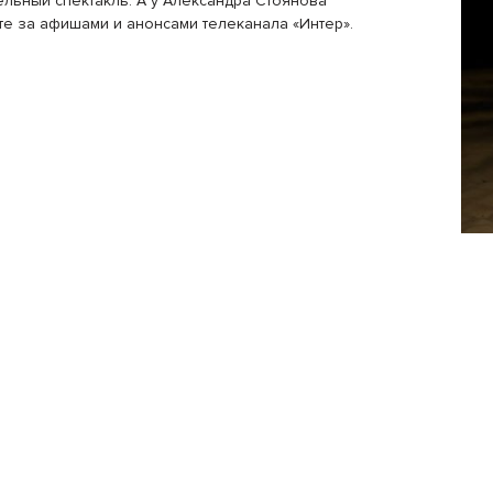
ельный спектакль. А у Александра Стоянова
ите за афишами и анонсами телеканала «Интер».