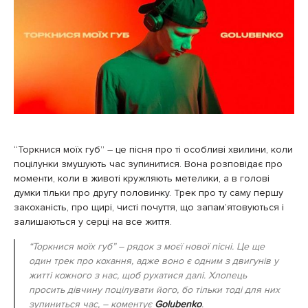
“Торкнися моїх губ” – це пісня про ті особливі хвилини, коли
поцілунки змушують час зупинитися. Вона розповідає про
моменти, коли в животі кружляють метелики, а в голові
думки тільки про другу половинку. Трек про ту саму першу
закоханість, про щирі, чисті почуття, що запам’ятовуються і
залишаються у серці на все життя.
“Торкнися моїх губ” – рядок з моєї нової пісні. Це ще
один трек про кохання, адже воно є одним з двигунів у
житті кожного з нас, щоб рухатися далі. Хлопець
просить дівчину поцілувати його, бо тільки тоді для них
зупиниться час, – коментує
Golubenko
.