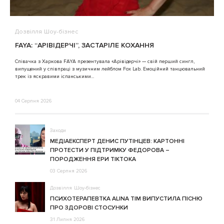
Дозвілля
Шоу-бізнес
В
FAYA: “АРІВІДЕРЧІ”, ЗАСТАРІЛЕ КОХАННЯ
A
Співачка з Харкова FAYA презентувала «Арівідерчі» — свій перший сингл,
випущений у співпраці з музичним лейблом Fox Lab. Емоційний танцювальний
3
трек із яскравими іспанськими...
04 Серпня 2026
Заходи
МЕДІАЕКСПЕРТ ДЕНИС ПУТІНЦЕВ: КАРТОННІ
ПРОТЕСТИ У ПІДТРИМКУ ФЕДОРОВА –
ПОРОДЖЕННЯ ЕРИ ТІКТОКА
03 Серпня 2026
Дозвілля
Шоу-бізнес
ПСИХОТЕРАПЕВТКА ALINA TIM ВИПУСТИЛА ПІСНЮ
ПРО ЗДОРОВІ СТОСУНКИ
31 Липня 2026