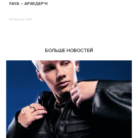
FAYA – АРІВІДЕРЧІ
М
П
Е
04 Серпня 2026
0
БОЛЬШЕ НОВОСТЕЙ