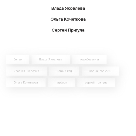
Влада Яковлева
Ольга Кочеткова
Сергей Притула
белье
Влада Яковлева
год обезьяны
красная шапочка
новый год
новый год 2016
Ольга Кочеткова
парфюм
сергей притула