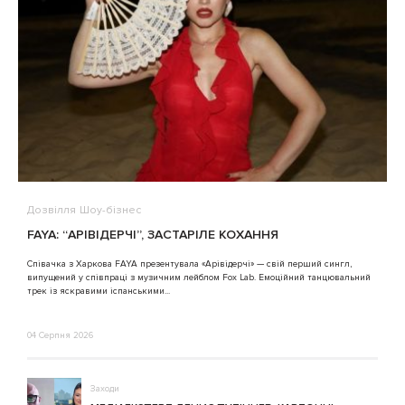
Дозвілля
Шоу-бізнес
В
FAYA: “АРІВІДЕРЧІ”, ЗАСТАРІЛЕ КОХАННЯ
A
Співачка з Харкова FAYA презентувала «Арівідерчі» — свій перший сингл,
випущений у співпраці з музичним лейблом Fox Lab. Емоційний танцювальний
3
трек із яскравими іспанськими...
04 Серпня 2026
Заходи