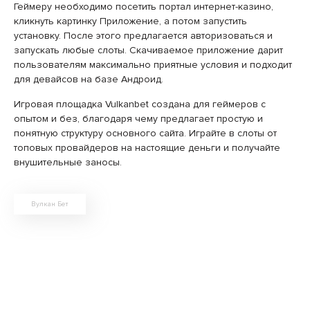
Геймеру необходимо посетить портал интернет-казино,
кликнуть картинку Приложение, а потом запустить
установку. После этого предлагается авторизоваться и
запускать любые слоты. Скачиваемое приложение дарит
пользователям максимально приятные условия и подходит
для девайсов на базе Андроид.
Игровая площадка Vulkanbet создана для геймеров с
опытом и без, благодаря чему предлагает простую и
понятную структуру основного сайта. Играйте в слоты от
топовых провайдеров на настоящие деньги и получайте
внушительные заносы.
Вулкан Бет