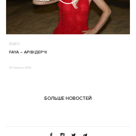
ВІДЕО
В
FAYA – АРІВІДЕРЧІ
М
П
Е
04 Серпня 2026
0
БОЛЬШЕ НОВОСТЕЙ