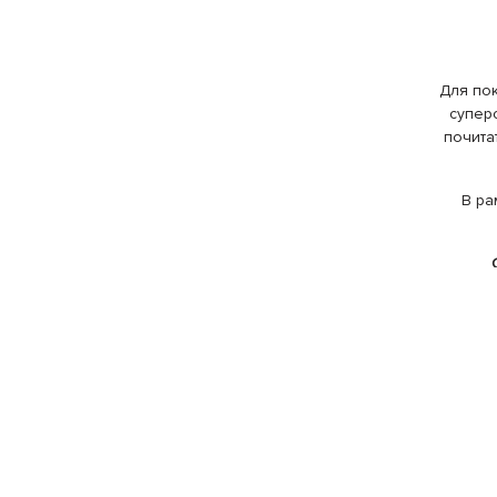
Для по
супер
почита
В ра
В пока
хроник»
Звездные
Козловс
Цибульск
Наталь