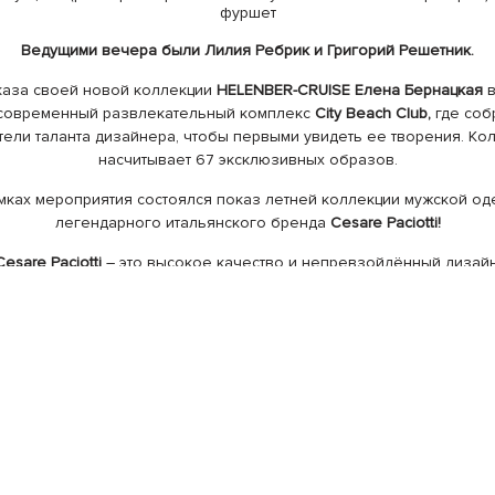
фуршет
Ведущи
ми
вечера
были
Лилия Ребрик и
Григорий Решетник.
каза своей новой коллекции
HELENBER-CRUISE Елена Бернацкая
современный развлекательный комплекс
City Beach Club,
где соб
тели таланта дизайнера, чтобы первыми увидеть ее творения. Ко
насчитывает 67 эксклюзивных образов.
мках мероприятия состоялся показ летней коллекции мужской о
легендарного итальянского бренда
Cesare Paciotti!
Cesare Paciotti
– это высокое качество и непревзойдённый дизайн
зе круизной коллекции HELENBER принимали участие: ведущая «С
 Римма Федорова, телеведущая O-TV Таня Бони, вокалистка RUD
TREEORANGE, астропсихолог Мария Волина и др.
 гости:
Наталья Бучинская, Влада Литовченко, Наталья Валевская
кий, Инна Силантьева, Камалия, Наталья Юсупова, Наташа Турбин
ая, Виктория Чекурда-Мартынюк, Григорий Решетник, Лилия Ребри
я Ворона, Олег Пинчук, Габриэлла Массанга, Святослав Лукинич, 
Решетняк, Филипп Левшин, Лиля Киш
и многие другие.