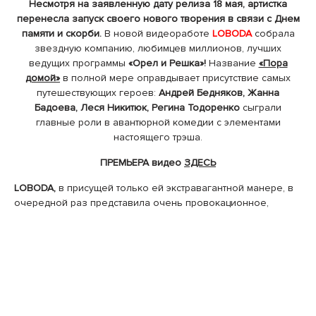
Несмотря на заявленную дату релиза 18 мая, артистка
перенесла запуск своего нового творения в связи с Днем
памяти и скорби.
В новой видеоработе
LOBODA
собрала
звездную компанию, любимцев миллионов, лучших
ведущих программы
«Орел и Решка»!
Название
«Пора
домой»
в полной мере оправдывает присутствие самых
путешествующих героев:
Андрей Бедняков, Жанна
Бадоева, Леся Никитюк, Регина Тодоренко
сыграли
главные роли в авантюрной комедии с элементами
настоящего трэша.
ПРЕМЬЕРА видео
ЗДЕСЬ
LOBODA,
в присущей только ей экстравагантной манере, в
очередной раз представила очень провокационное,
горячее видео в лучших традициях классических фильмов
о громких вечеринках с неминуемыми
последствиями. Конечно, когда собирается такая компания
можно ждать чего угодно и зритель ни на секунду не
заскучает.
ПРЕМЬЕРА видео
ЗДЕСЬ