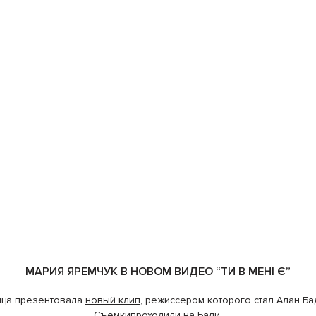
МАРИЯ ЯРЕМЧУК В НОВОМ ВИДЕО “ТИ В МЕНІ Є”
ца презентовала
новый клип
, режиссером которого стал Алан Ба
Съемкипроходили на Бали.