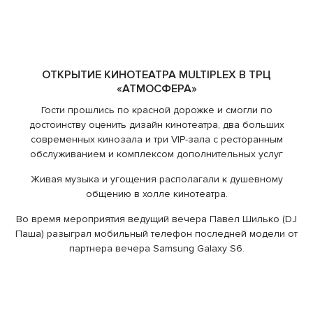
ОТКРЫТИЕ КИНОТЕАТРА MULTIPLEX В ТРЦ
«АТМОСФЕРА»
Гости прошлись по красной дорожке и смогли по
достоинству оценить дизайн кинотеатра, два больших
современных кинозала и три VIP-зала с ресторанным
обслуживанием и комплексом дополнительных услуг
Живая музыка и угощения располагали к душевному
общению в холле кинотеатра.
Во время мероприятия ведущий вечера Павел Шилько (DJ
Паша) разыграл мобильный телефон последней модели от
партнера вечера Samsung Galaxy S6.
Вечер завершился премьерой фильма «Миссия
невыполнима: Племя изгоев» с Томом Крузом в главной
роли.