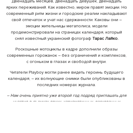
Двенадцать месяцев, двенадцать девушек, двенадцать
ярких переживаний. Как известно, миром правят эмоции. Но
современный ритм жизни и городские реалии накладывают
свой отпечаток и учат нас сдержанности. Каковы они –
эмоции жительницы мегаполиса, модели
продемонстрировали на страницах календаря, который
снял известный украинский фотограф
Тарас Лайко.
Роскошные мотоциклы в кадре дополнили образы
современных горожанок – без ограничений и комплексов,
с огоньком в глазах и свободой внутри.
Читатели Playboy могли ранее видеть героинь будущего
календаря, – их волнующие снимки были опубликованы в
последних номерах журнала.
– Нам очень приятно уже второй год подряд приглашать для
участия в съемках ярких, харизматичных, раскованных
претенденток на звание Мисс Harley-Davidson,
–
поделился
главный редактор журнала Playboy Украина и член жюри
конкурса «Мисс Harley-Davidson-2014»
Влад Иваненко.
–
Характер нашего журнала во многом соответствует
философии Harley-Davidson, оба американских бренда