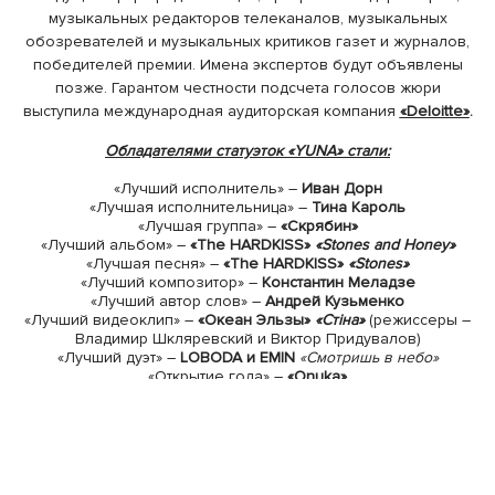
музыкальных редакторов телеканалов, музыкальных
обозревателей и музыкальных критиков газет и журналов,
победителей премии. Имена экспертов будут объявлены
позже. Гарантом честности подсчета голосов жюри
выступила международная аудиторская компания
«Deloitte»
.
Обладателями статуэток «YUNA» стали:
«Лучший исполнитель» –
Иван Дорн
«Лучшая исполнительница» –
Тина Кароль
«Лучшая группа» –
«Скрябин»
«Лучший альбом» –
«The HARDKISS»
«Stones and Honey»
«Лучшая песня» –
«The HARDKISS»
«Stones»
«Лучший композитор» –
Константин Меладзе
«Лучший автор слов» –
Андрей Кузьменко
«Лучший видеоклип» –
«Океан Эльзы»
«Стіна»
(режиссеры –
Владимир Шкляревский и Виктор Придувалов)
«Лучший дуэт» –
LOBODA и EMIN
«Смотришь в небо»
«Открытие года» –
«Onuka»
В этом году ведущей церемонии
«YUNA»
стала известная
певица и телеведущая
Ольга Горбачева
и неординарный
украинский мужской коллектив
«Клей Угрюмого»
. В шоу-
программе приняли участие
LOBODA, Alyosha, Виталий