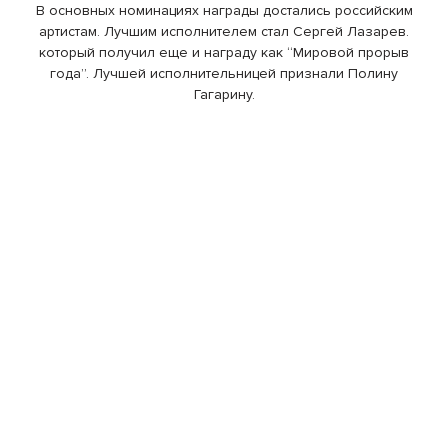
В основных номинациях награды достались российским
артистам. Лучшим исполнителем стал Сергей Лазарев.
который получил еще и награду как “Мировой прорыв
года”. Лучшей исполнительницей признали Полину
Гагарину.
Ведущими церомонии стали две пары популярных
медийных персон – Лера Кудрявцева с Дмитрием Нагиевым
и Ксения Собчак с Максимом Галкиным. Во время
церемонии беременная Собчак попыталась пошутить над
Кудрявцевой, отпустив пару колкостей о возрасте бывшей
девушки Сергея Лазарева. Ксения в шутках поддержал
Максим Галкин. Однако Кудрявцева смогла дать отпор:)
Также по красной дорожке церемонии вручения премии
Муз ТВ прошли Анна Седокова, Варда, Наталья Рудова,
Юлия Ковальчук, Нюша, Алексей Воробьев, Эмин, Денис
Клявер, Игорь Николаев, Наталья Ионова, Леонид Агутин,
Филипп Киркоров, КРистина Орбакайте, Мот, Loboda,
Алексеев, “Время и Стекло”, Дима Билан и многие другие.