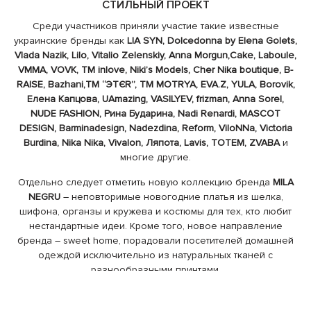
СТИЛЬНЫЙ ПРОЕКТ
Среди участников приняли участие такие известные
украинские бренды как
LIA SYN,
Dolcedonna by Elena Golets,
Vlada Nazik, Lilo, Vitalio Zelenskiy, Anna Morgun,Cake, Laboule,
VMMA, VOVK, ТМ inlove, Niki’s Models, Cher Nika boutique, B-
RAISE, Bazhani,ТМ “ЭТЄR”, TM MOTRYA, EVA.Z, YULA, Borovik,
Елена Капцова, UAmazing, VASILYEV, frizman, Anna Sorel,
NUDE FASHION, Рина Бударина, Nadi Renardi, MASCOT
DESIGN, Barminadesign, Nadezdina, Reform, ViloNNa, Victoria
Burdina, Nika Nika, Vivalon, Ляпота, Lavis, TOTEM, ZVABA
и
многие другие.
Отдельно следует отметить новую коллекцию бренда
MILA
NEGRU
– неповторимые новогодние платья из шелка,
шифона, органзы и кружева и костюмы для тех, кто любит
нестандартные идеи. Кроме того, новое направление
бренда – sweet home, порадовали посетителей домашней
одеждой исключительно из натуральных тканей с
разнообразными принтами.
В свою очередь шоу-рум
Tricot Voyage
– первый и
единственный в Украине представил модную женскую