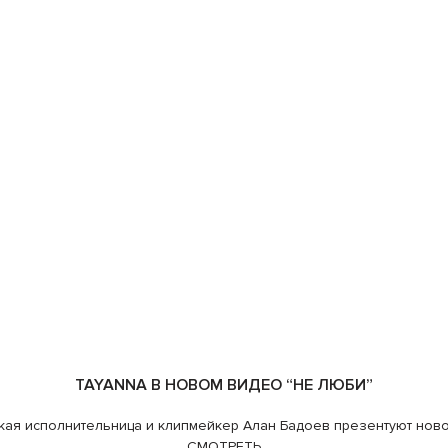
TAYANNA В НОВОМ ВИДЕО “НЕ ЛЮБИ”
кая исполнительница и клипмейкер Алан Бадоев презентуют нов
СМОТРЕТЬ