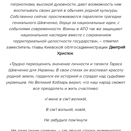
патриотизма, высокой духовности, дают возможность нам
воспитывать своих детей в обычаях родной культуры.
Собственно сейчас прослеживаются параллели трагедии
гениального Шевченко, борца за национальные идеи, с
событиями современности. Воины в АТО так же защищают
национальное наследие вместе с сохранением
территориальной целостности государства»,
– отметил
заместитель главы Киевской облгосадминистрации
Дмитрий
Христюк
.
«Трудно переоценить значение личности и таланта Тараса
Шевченко для Украины. В свои стихах он воспевал красоту
родной земли, гордился ее историей и страдал над судьбами
украинцев. Но Великий Кобзарь верил, что наш народ сможет
все преодолеть и жить счастливо:
«І мене в сім’ї великій,
В сім’ї вольній, новій,
Не забудьте пом’янути
Не злим тихим словом», – так звучат строки знаменитого