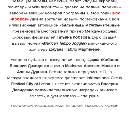
Летающие ангелы, небесный балет, клоуны, акробаты,
жонглеры и эквилибристы — далеко не полный перечень
завораживающих номеров программы. В этом году
Цирк
«Кобзов»
удивил зрителей новыми постановками. Свой
иллюзионный аттракцион
«Белые львы и тигры»
впервые
презентовала многократный призер Международных
цирковых фестивалей
Татьяна Кобзова.
Бурю оваций
вызвал номер
«Mexican Tempo Joggler»
мексиканского
жонглера
Джуана Пабло Мартинезе.
Увидела публика и выступления звезд
Цирка «Кобзов»
Валерии Давиденко
и дуэта
Madness:
Алексея Малого и
Алены Дудника.
Ребята только вернулись с 17-го
Международного Циркового фестиваля
International Circus
Festival City of Latina.
10-летняя эквилибристка
Валерия
Давиденко
получила там высшую награду «Латинское
золото», а дуэт Madness – спецприз.
Посмотреть премьеру пришло много звездных гостей:
Камалия
с мужем
Мохаммадом Захуром
и детьми,
Юрий
Фалеса
с
Машей Гойя,
Дмитрий Оськин, Эрика, Дмитрий
Ступка, Мария Бурмака, Анатолий Анатолич
с семьей,