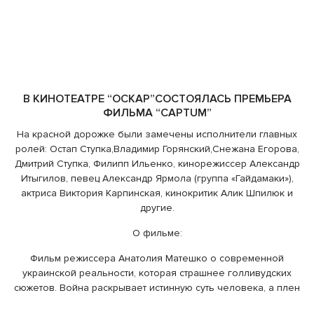
В КИНОТЕАТРЕ “ОСКАР”СОСТОЯЛАСЬ ПРЕМЬЕРА
ФИЛЬМА “CAPTUM”
На красной дорожке были замечены исполнители главных
ролей: Остап Ступка,Владимир Горянский,Снежана Егорова,
Дмитрий Ступка, Филипп Ильенко, кинорежиссер Александр
Итыгилов, певец Александр Ярмола (группа «Гайдамаки»),
актриса Виктория Карпинская, кинокритик Алик Шпилюк и
другие.
О фильме:
Фильм режиссера Анатолия Матешко о современной
украинской реальности, которая страшнее голливудских
сюжетов. Война раскрывает истинную суть человека, а плен
– превращает ее в загнанного зверя. История 12 пленных и