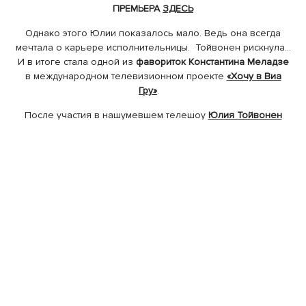
ПРЕМЬЕРА
ЗДЕСЬ
Однако этого Юлии показалось мало. Ведь она всегда
мечтала о карьере исполнительницы. Тойвонен рискнула…
И в итоге стала одной из
фавориток Константина Меладзе
в международном телевизионном проекте
«Хочу в Виа
Гру»
.
После участия в нашумевшем телешоу
Юлия Тойвонен
представила лучшие песни из своей новой
концертной
программы
«Город дождей»
, с которой покорила
искушенную светскую публику благодаря легкой и
натуральной энергетике, а также живому исполнению.
Название шоу
Юлии Тойвонен
дал хит
«Город дождей»
,
созданный для исполнительницы «королем» украинской
эстрады
Женей Фокиным
и
Александром Филатовичем
– не
только востребованным режиссером, но и талантливым
композитором. Логично, что Филатович и Фокин являются
творцами одноименного клипа. Видео
«Город дождей»
снимали в Амстердаме. Артистке приходилось налегке
бегать под холодным дождем. Местные жители, которые