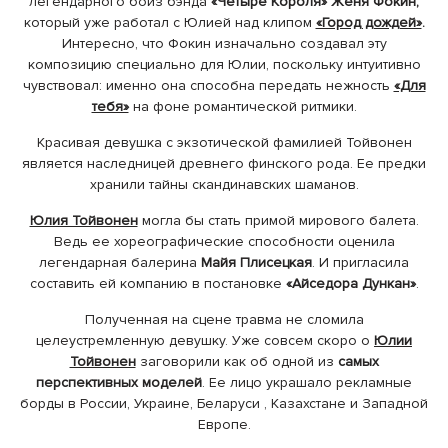
легендарного бойз бэнда
«Четыре Короля» Женя Фокин,
который уже работал с Юлией над клипом
«Город дождей»
.
Интересно, что Фокин изначально создавал эту
композицию специально для Юлии, поскольку интуитивно
чувствовал: именно она способна передать нежность
«Для
тебя»
на фоне романтической ритмики.
Красивая девушка с экзотической фамилией Тойвонен
является наследницей древнего финского рода. Ее предки
хранили тайны скандинавских шаманов.
Юлия Тойвонен
могла бы стать примой мирового балета.
Ведь ее хореографические способности оценила
легендарная балерина
Майя Плисецкая
. И пригласила
составить ей компанию в постановке
«Айседора Дункан»
.
Полученная на сцене травма не сломила
целеустремленную девушку. Уже совсем скоро о
Юлии
Тойвонен
заговорили как об одной из
самых
перспективных моделей
. Ее лицо украшало рекламные
борды в России, Украине, Беларуси , Казахстане и Западной
Европе.