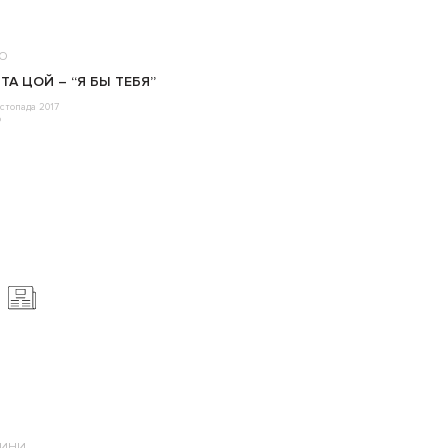
ЕО
ТА ЦОЙ – “Я БЫ ТЕБЯ”
стопада 2017
o
ИНИ