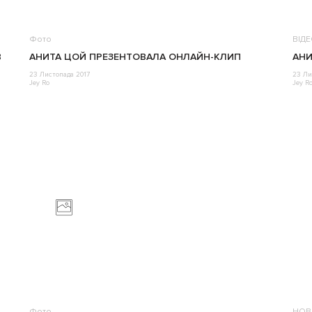
Фото
ВІД
В
АНИТА ЦОЙ ПРЕЗЕНТОВАЛА ОНЛАЙН-КЛИП
АНИ
23 Листопада 2017
23 Ли
Jey Ro
Jey R
Фото
НОВ