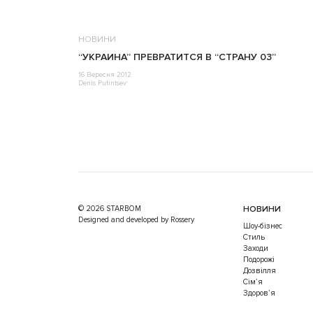
НОВИНИ
“УКРАИНА” ПРЕВРАТИТСЯ В “СТРАНУ 03”
16 Вересня 2012
Denis Putintsev
© 2026 STARBOM
НОВИНИ
Designed and developed by Rossery
Шоу-бізнес
Стиль
Заходи
Подорожі
Дозвілля
Cім’я
Здоров’я