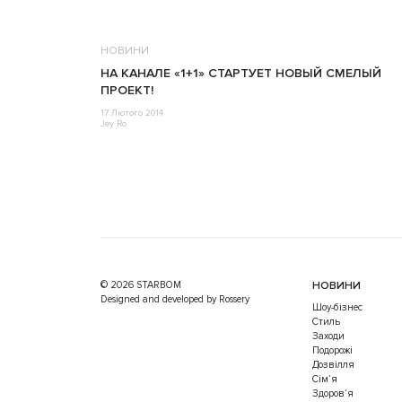
НОВИНИ
НА КАНАЛЕ «1+1» СТАРТУЕТ НОВЫЙ СМЕЛЫЙ
ПРОЕКТ!
17 Лютого 2014
Jey Ro
© 2026 STARBOM
НОВИНИ
Designed and developed by Rossery
Шоу-бізнес
Стиль
Заходи
Подорожі
Дозвілля
Cім’я
Здоров’я