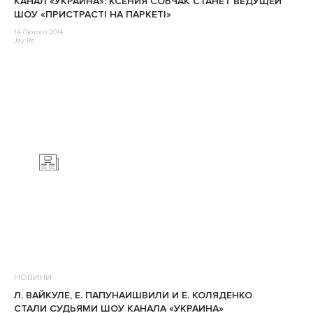
КАНАЛ «УКРАИНА»: КСЕНИЯ СОБЧАК СТАНЕТ ВЕДУЩЕЙ
ШОУ «ПРИСТРАСТІ НА ПАРКЕТІ»
14 Лютого 2014
Jey Ro
НОВИНИ
Л. ВАЙКУЛЕ, Е. ПАПУНАИШВИЛИ И Е. КОЛЯДЕНКО
СТАЛИ СУДЬЯМИ ШОУ КАНАЛА «УКРАИНА»