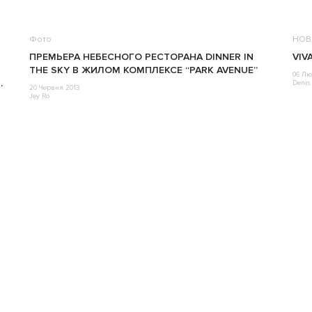
Фото
НОВ
ПРЕМЬЕРА НЕБЕСНОГО РЕСТОРАНА DINNER IN
VIV
THE SKY В ЖИЛОМ КОМПЛЕКСЕ “PARK AVENUE”
06 Лю
.
Denis 
20 Червня 2013
Jey Ro