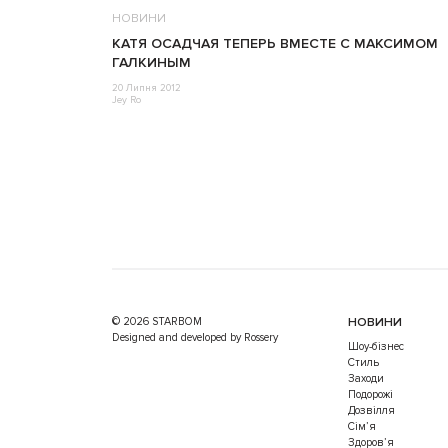
НОВИНИ
КАТЯ ОСАДЧАЯ ТЕПЕРЬ ВМЕСТЕ С МАКСИМОМ
ГАЛКИНЫМ
20 Липня 2012
Jey Ro
© 2026 STARBOM
НОВИНИ
Designed and developed by Rossery
Шоу-бізнес
Стиль
Заходи
Подорожі
Дозвілля
Cім’я
Здоров’я