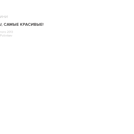
ИНИ
A!, САМЫЕ КРАСИВЫЕ!
того 2013
Putintsev