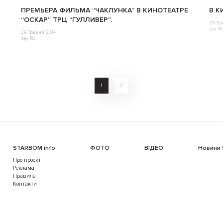
ПРЕМЬЕРА ФИЛЬМА “ЧАКЛУНКА” В КИНОТЕАТРЕ
В К
“ОСКАР” ТРЦ “ГУЛЛИВЕР”.
29 Тр
Jey R
29 Травня 2014
Jey Ro
1
2
STARBOM info
ФОТО
ВІДЕО
Новини
Про проект
Реклама
Правила
Контакти