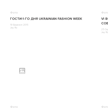
Фото
Фот
ГОСТИ:1-ГО ДНЯ UKRAINIAN FASHION WEEK
VI 
СОБ
19 Березня 2015
Jey Ro
25 Се
Jey R
Фото
Фот