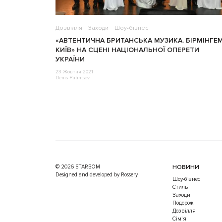
Дозвілля
Заходи
Шоу-бізнес
«АВТЕНТИЧНА БРИТАНСЬКА МУЗИКА. БІРМІНГЕМ
КИЇВ» НА СЦЕНІ НАЦІОНАЛЬНОЇ ОПЕРЕТИ
УКРАЇНИ
23 Жовтня 2021
Denis Putintsev
© 2026 STARBOM
НОВИНИ
Designed and developed by Rossery
Шоу-бізнес
Стиль
Заходи
Подорожі
Дозвілля
Cім’я