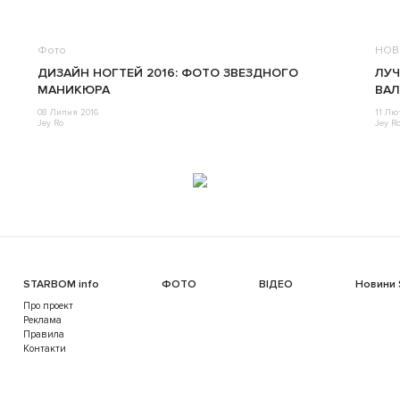
Фото
НОВ
ДИЗАЙН НОГТЕЙ 2016: ФОТО ЗВЕЗДНОГО
ЛУЧ
МАНИКЮРА
ВАЛ
08 Липня 2016
11 Лю
Jey Ro
Jey R
STARBOM info
ФОТО
ВІДЕО
Новини
Про проект
Реклама
Правила
Контакти