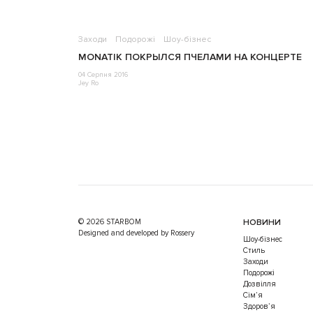
Заходи
Подорожі
Шоу-бізнес
MONATIK ПОКРЫЛСЯ ПЧЕЛАМИ НА КОНЦЕРТЕ
04 Серпня 2016
Jey Ro
© 2026 STARBOM
НОВИНИ
Designed and developed by Rossery
Шоу-бізнес
Стиль
Заходи
Подорожі
Дозвілля
Cім’я
Здоров’я